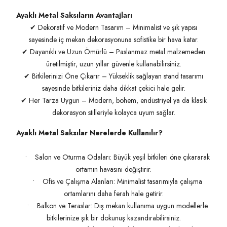
Ayaklı Metal Saksıların Avantajları
✔ Dekoratif ve Modern Tasarım – Minimalist ve şık yapısı
sayesinde iç mekan dekorasyonuna sofistike bir hava katar.
✔ Dayanıklı ve Uzun Ömürlü – Paslanmaz metal malzemeden
üretilmiştir, uzun yıllar güvenle kullanabilirsiniz.
✔ Bitkilerinizi Öne Çıkarır – Yükseklik sağlayan stand tasarımı
sayesinde bitkileriniz daha dikkat çekici hale gelir.
✔ Her Tarza Uygun – Modern, bohem, endüstriyel ya da klasik
dekorasyon stilleriyle kolayca uyum sağlar.
Ayaklı Metal Saksılar Nerelerde Kullanılır?
• Salon ve Oturma Odaları: Büyük yeşil bitkileri öne çıkararak
ortamın havasını değiştirir.
• Ofis ve Çalışma Alanları: Minimalist tasarımıyla çalışma
ortamlarını daha ferah hale getirir.
• Balkon ve Teraslar: Dış mekan kullanıma uygun modellerle
bitkilerinize şık bir dokunuş kazandırabilirsiniz.