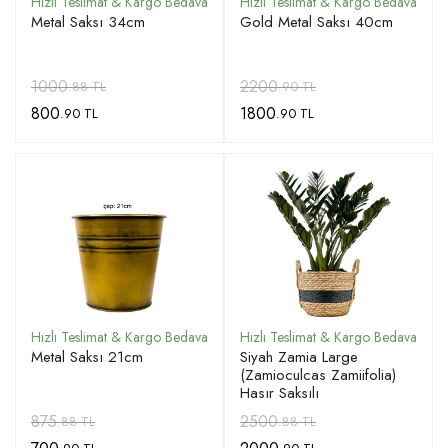
Metal Saksı 34cm
Gold Metal Saksı 40cm
1000
2200
.88 TL
.90 TL
800
1800
.90 TL
.90 TL
Metal Saksı 21cm
Siyah Zamia Large
(Zamioculcas Zamiifolia)
Hasır Saksılı
875
2500
.88 TL
.88 TL