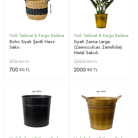
Boho Siyah Şeritli Hasır
Siyah Zamia Large
Saksı
(Zamioculcas Zamiifolia)
Metal Saksılı
875
2500
.88 TL
.88 TL
700
2000
.90 TL
.90 TL