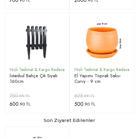
700
2000
.90 TL
.90 TL
İstanbul Bahçe Çiti Siyah
El Yapımı Toprak Saksı
160cm
Curvy - 9 cm
750
625
.88 TL
.88 TL
600
500
.90 TL
.90 TL
Son Ziyaret Edilenler