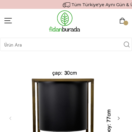
Tüm Türkiye'ye Aynı Gün & Ücr
BITKILER
İÇ MEKAN BITKILERI
DEKORATIF SAKSILI BITKILER
SAKSILAR
DIŞ MEKAN BITKILERI
HEDIYE GÖNDER
TOPRAK & GÜBRE
SIPARIŞ TAKIP