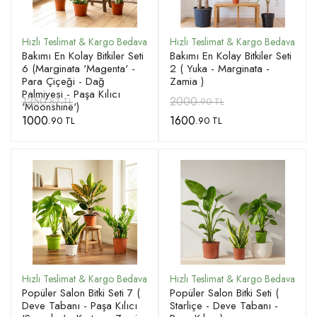
Bakımı En Kolay Bitkiler Seti
Bakımı En Kolay Bitkiler Seti
6 (Marginata 'Magenta' -
2 ( Yuka - Marginata -
Para Çiçeği - Dağ
Zamia )
Palmiyesi - Paşa Kılıcı
1250
2000
.87 TL
.90 TL
'Moonshine')
1000
1600
.90 TL
.90 TL
Popüler Salon Bitki Seti 7 (
Popüler Salon Bitki Seti (
Deve Tabanı - Paşa Kılıcı
Starliçe - Deve Tabanı -