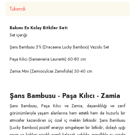
Tükendi
Bakımı En Kolay Bitkiler Seti
Set içeriği:
Şans Bambusu 5'li (Dracaena Lucky Bamboo) Vazolu Set
Paşa Kılıcı (Sansevieria Laurentii) 60-80 cm
Zamia Mini (Zamioculcas Zamiifolia) 30-40 cm
Şans Bambusu - Paşa Kılıcı - Zamia
Şans Bambusu, Paşa Kılıcı ve Zamia; dayanıklılığı ve zarif
görünümleriyle yaşam alanlarına hem estetik hem de huzurlu bir
atmosfer kazandıran üç özel iç mekân bitkisidir. Şans Bambusu
(Lucky Bamboo) pozitif enerjiyi simgeleyen bir bitkidir; dolaylı ışığı
sever ve kökleri sürekli nemli kalacak şekilde, genellikle su içinde