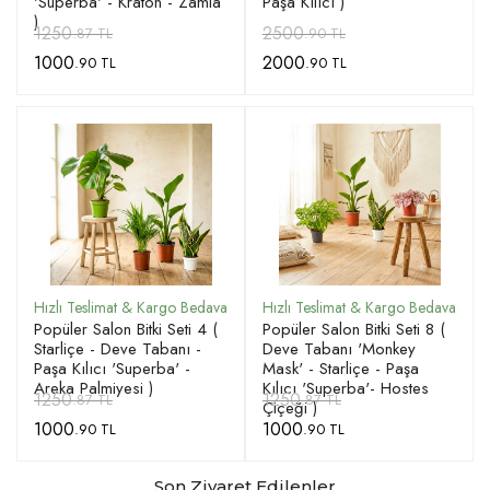
'Superba' - Kraton - Zamia
Paşa Kılıcı )
)
1250
2500
.87 TL
.90 TL
1000
2000
.90 TL
.90 TL
Popüler Salon Bitki Seti 4 (
Popüler Salon Bitki Seti 8 (
Starliçe - Deve Tabanı -
Deve Tabanı 'Monkey
Paşa Kılıcı 'Superba' -
Mask' - Starliçe - Paşa
Areka Palmiyesi )
Kılıcı 'Superba'- Hostes
1250
1250
.87 TL
.87 TL
Çiçeği )
1000
1000
.90 TL
.90 TL
Son Ziyaret Edilenler