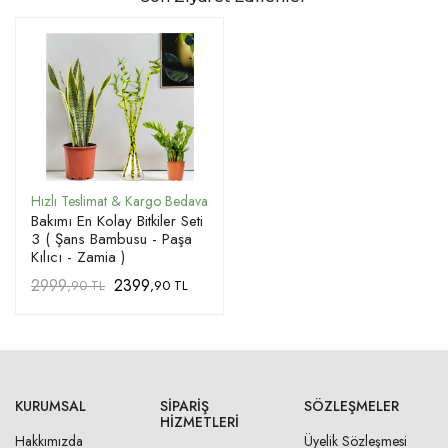
Bakımı En Kolay Bitkiler Seti
3 ( Şans Bambusu - Paşa
Kılıcı - Zamia )
2999
2399
,90 TL
,90 TL
KURUMSAL
SIPARIŞ
SÖZLEŞMELER
HIZMETLERI
Hakkımızda
Üyelik Sözleşmesi