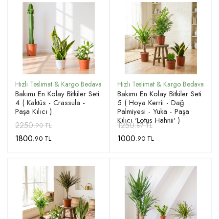
Bakımı En Kolay Bitkiler Seti
Bakımı En Kolay Bitkiler Seti
4 ( Kaktüs - Crassula -
5 ( Hoya Kerrii - Dağ
Paşa Kılıcı )
Palmiyesi - Yuka - Paşa
Kılıcı 'Lotus Hahnii' )
2250
1250
.90 TL
.87 TL
1800
1000
.90 TL
.90 TL