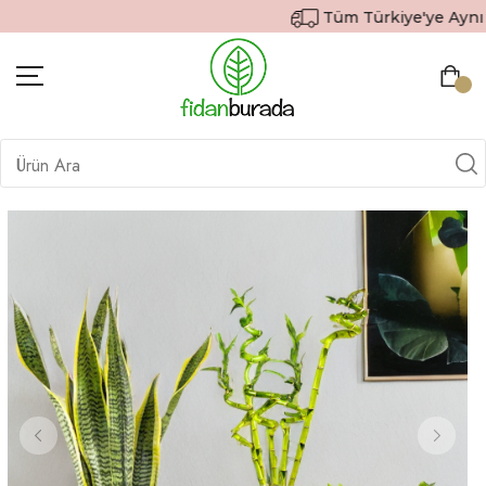
Tüm Türkiye'ye Aynı Gün
BITKILER
İÇ MEKAN BITKILERI
DEKORATIF SAKSILI BITKILER
SAKSILAR
DIŞ MEKAN BITKILERI
HEDIYE GÖNDER
TOPRAK & GÜBRE
SIPARIŞ TAKIP