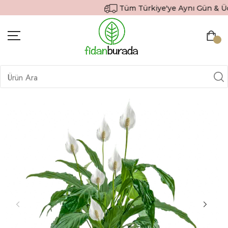
Tüm Türkiye'ye Aynı Gün & Ücre
BITKILER
İÇ MEKAN BITKILERI
DEKORATIF SAKSILI BITKILER
SAKSILAR
DIŞ MEKAN BITKILERI
HEDIYE GÖNDER
TOPRAK & GÜBRE
SIPARIŞ TAKIP