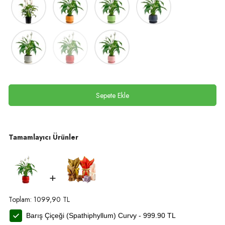
Sepete Ekle
Tamamlayıcı Ürünler
+
Toplam:
1099,90
TL
Barış Çiçeği (Spathiphyllum) Curvy -
999.90
TL