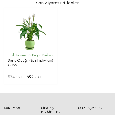
Son Ziyaret Edilenler
Barış Çiçeği (Spathiphyllum)
Curvy
874
699
,88 TL
,90 TL
KURUMSAL
SIPARIŞ
SÖZLEŞMELER
HIZMETLERI