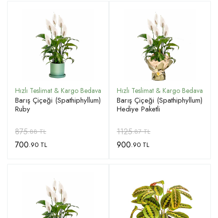
Barış Çiçeği (Spathiphyllum)
Barış Çiçeği (Spathiphyllum)
Ruby
Hediye Paketli
875
1125
.88 TL
.87 TL
700
900
.90 TL
.90 TL