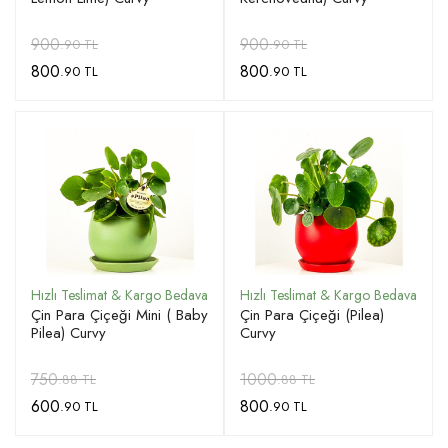
900
900
.90 TL
.90 TL
800
800
.90 TL
.90 TL
Çin Para Çiçeği Mini ( Baby
Çin Para Çiçeği (Pilea)
Pilea) Curvy
Curvy
750
1000
.88 TL
.88 TL
600
800
.90 TL
.90 TL