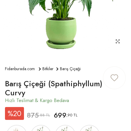
ÜYE GIRIŞ
Fidanburada.com
Bitkiler
Barış Çiçeği
Barış Çiçeği (Spathiphyllum)
Curvy
%20
875
699
.88 TL
,90 TL