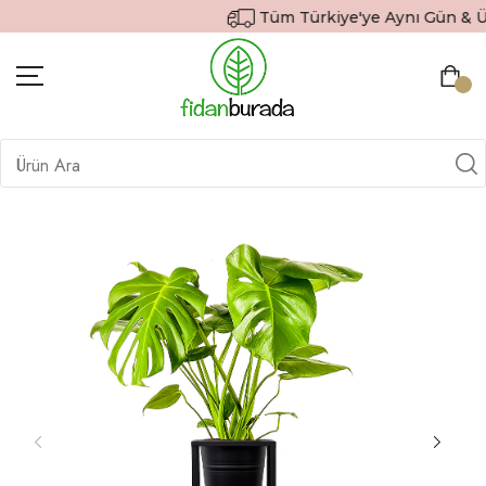
Tüm Türkiye'ye Aynı Gün & Ücr
BITKILER
İÇ MEKAN BITKILERI
DEKORATIF SAKSILI BITKILER
SAKSILAR
DIŞ MEKAN BITKILERI
HEDIYE GÖNDER
TOPRAK & GÜBRE
SIPARIŞ TAKIP