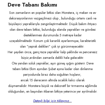
Deve Tabanı Bakımı
Son zamanların en popüler bitkisi olan Monstera, iç mekan ve ev
dekorasyonlarının vazgeçilmezi olup , bulunduğu ortamı canlı ve
büyüleyici yapraklarıyla zenginleştirmektedir. Düşük bakım ihtiyacı
olan deve tabanı bitkisi, bulunduğu alanda yaprakları ve gövdesi
desteklenmesi durumunda 5 metreye kadar
uzayabilmektedir. Konum çok karanlık ayarlanmışsa, karakteristik
olan "yaprak delikleri" çok iyi görünmeyecektir.
Her şeyden önce, genç-taze yapraklar kalp şeklinde ve penceresiz
büyür,ardından zamanla delikli hale gelecektir.
Öte yandan soluk yapraklar, aşırı güneş ışığını gösterir. Deve
tabanı bitkisi Ekim ayından Şubat ayına kadar olan dinlenme
periyodunda biraz daha soğuktan hoşlanır,
ancak 15 derecenin altında sıcaklık kalıcı olarak
düşmemelidir. Monstera büyük ve dekoratif bir tırmanma eğilimde
olduğundan, en başından itibaren bitkiye yeterince yer ayrılmalıdır.
Detaylı bilgi için tıklayınız...