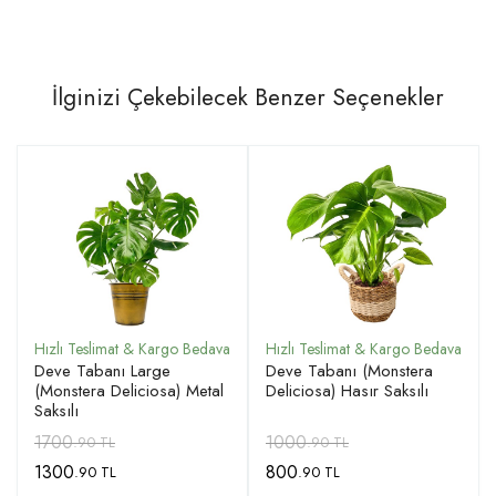
İlginizi Çekebilecek Benzer Seçenekler
Deve Tabanı Large
Deve Tabanı (Monstera
(Monstera Deliciosa) Metal
Deliciosa) Hasır Saksılı
Saksılı
1700
1000
.90 TL
.90 TL
1300
800
.90 TL
.90 TL