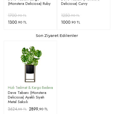
(Monstera Deliciosa) Ruby
Deliciosa) Curvy
1700
1250
.90 TL
.90 TL
1300
1000
.90 TL
.90 TL
Son Ziyaret Edilenler
Deve Tabanı (Monstera
Deliciosa) Ayaklı Siyah
Metal Saksılı
3624
2899
,88 TL
,90 TL