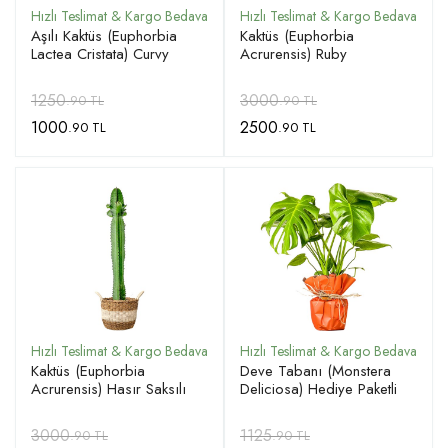
Aşılı Kaktüs (Euphorbia
Kaktüs (Euphorbia
Lactea Cristata) Curvy
Acrurensis) Ruby
1250
3000
.90 TL
.90 TL
1000
2500
.90 TL
.90 TL
Kaktüs (Euphorbia
Deve Tabanı (Monstera
Acrurensis) Hasır Saksılı
Deliciosa) Hediye Paketli
3000
1125
.90 TL
.90 TL