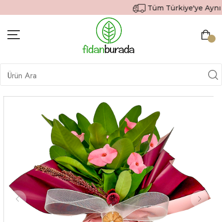
Tüm Türkiye'ye Aynı Gü
BITKILER
İÇ MEKAN BITKILERI
DEKORATIF SAKSILI BITKILER
SAKSILAR
DIŞ MEKAN BITKILERI
HEDIYE GÖNDER
TOPRAK & GÜBRE
SIPARIŞ TAKIP