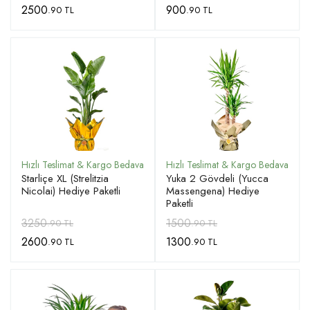
2500
900
.90 TL
.90 TL
Starliçe XL (Strelitzia
Yuka 2 Gövdeli (Yucca
Nicolai) Hediye Paketli
Massengena) Hediye
Paketli
3250
1500
.90 TL
.90 TL
2600
1300
.90 TL
.90 TL