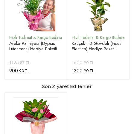
Areka Palmiyesi (Dypsis
Kauçuk - 2 Gövdeli (Ficus
Lutescens) Hediye Paketli
Elastica) Hediye Paketli
1125
1600
.87 TL
.90 TL
900
1300
.90 TL
.90 TL
Son Ziyaret Edilenler