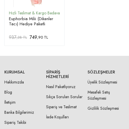
Euphorbia Milii (Dikenler
Tacı) Hediye Paketli
937
749
,38 TL
,90 TL
KURUMSAL
SIPARIŞ
SÖZLEŞMELER
HIZMETLERI
Hakkımızda
Üyelik Sözleşmesi
Nasıl Paketliyoruz
Blog
Mesafeli Satış
Sıkça Sorulan Sorular
Sözleşmesi
İletişim
Sipariş ve Teslimat
Gizlilik Sözleşmesi
Banka Bilgilerimiz
İade Koşulları
Sipariş Takibi