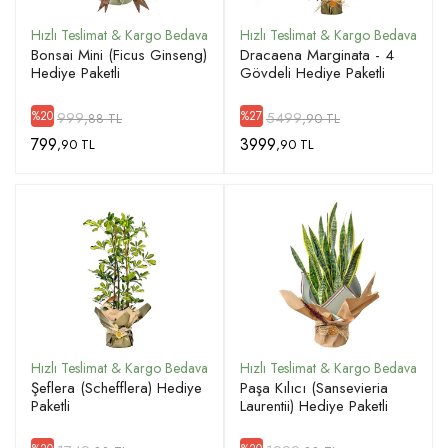
Bonsai Mini (Ficus Ginseng)
Dracaena Marginata - 4
Hediye Paketli
Gövdeli Hediye Paketli
999
5499
%20
%27
,88 TL
,90 TL
799
3999
,90 TL
,90 TL
Şeflera (Schefflera) Hediye
Paşa Kılıcı (Sansevieria
Paketli
Laurentii) Hediye Paketli