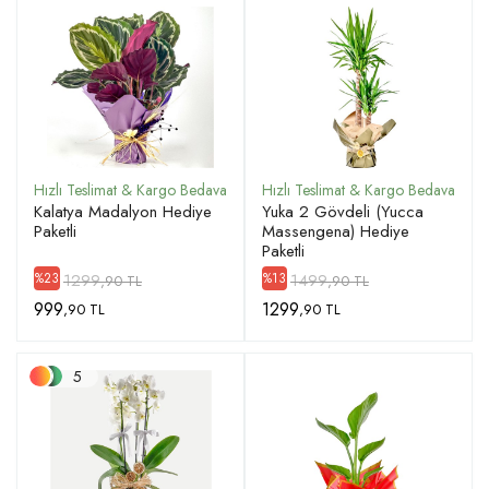
Kalatya Madalyon Hediye
Yuka 2 Gövdeli (Yucca
Paketli
Massengena) Hediye
Paketli
1299
1499
%23
%13
,90 TL
,90 TL
999
1299
,90 TL
,90 TL
5