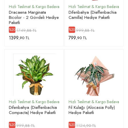
Dracaena Marginata
Difenbahya (Dieffenbachia
Bicolor - 2 Gövdeli Hediye
Camilla) Hediye Paketli
Paketli
1749
999
%20
%20
,88 TL
,88 TL
1399
799
,90 TL
,90 TL
Difenbahya (Dieffenbachia
Fil Kulağı (Alocasia Polly)
Compacta) Hediye Paketli
Hediye Paketli
999
1124
%20
%20
,88 TL
,90 TL