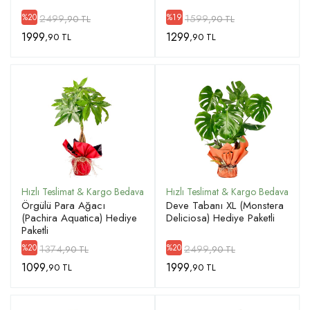
2499
1599
%20
%19
,90 TL
,90 TL
1999
1299
,90 TL
,90 TL
Örgülü Para Ağacı
Deve Tabanı XL (Monstera
(Pachira Aquatica) Hediye
Deliciosa) Hediye Paketli
Paketli
1374
2499
%20
%20
,90 TL
,90 TL
1099
1999
,90 TL
,90 TL