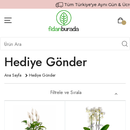
Tüm Türkiye'ye Aynı Gün & Ücretsiz Kar
BITKILER
İÇ MEKAN BITKILERI
Hediye Gönder
DEKORATIF SAKSILI BITKILER
Ana Sayfa
Hediye Gönder
SAKSILAR
DIŞ MEKAN BITKILERI
Filtrele ve Sırala
HEDIYE GÖNDER
TOPRAK & GÜBRE
SIPARIŞ TAKIP