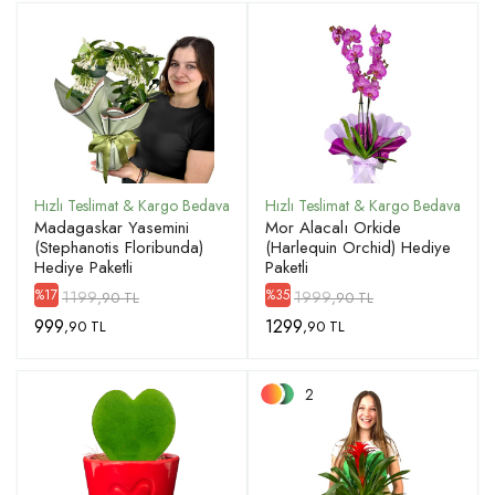
Madagaskar Yasemini
Mor Alacalı Orkide
(Stephanotis Floribunda)
(Harlequin Orchid) Hediye
Hediye Paketli
Paketli
1199
1999
%17
%35
,90 TL
,90 TL
999
1299
,90 TL
,90 TL
2