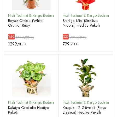
Beyaz Orkide (White
Starliçe Mini (Strelitzia
Orchid) Ruby
Nicolai) Hediye Paketli
1749
999
%26
%20
,88 TL
,90 TL
1299
799
,90 TL
,90 TL
Kalatya Orbifolia Hediye
Kauçuk - 2 Gövdeli (Ficus
Paketli
Elastica) Hediye Paketli