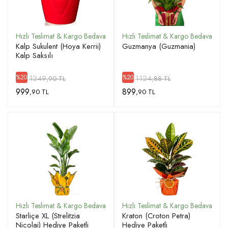
Kalp Sukulent (Hoya Kerrii)
Guzmanya (Guzmania)
Kalp Saksılı
1249
1124
%20
%20
,90 TL
,88 TL
999
899
,90 TL
,90 TL
Starliçe XL (Strelitzia
Kraton (Croton Petra)
Nicolai) Hediye Paketli
Hediye Paketli