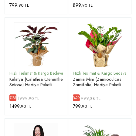
799
899
,90 TL
,90 TL
Kalatya (Calathea Ctenanthe
Zamia Mini (Zamioculcas
Setosa) Hediye Paketli
Zamiifolia) Hediye Paketli
1999
999
%25
%20
,90 TL
,88 TL
1499
799
,90 TL
,90 TL