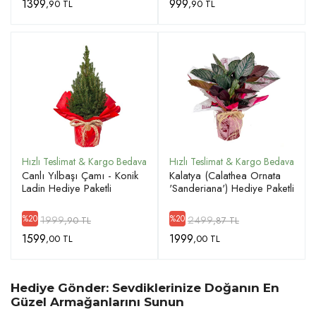
1399
999
,90 TL
,90 TL
Canlı Yılbaşı Çamı - Konik
Kalatya (Calathea Ornata
Ladin Hediye Paketli
'Sanderiana') Hediye Paketli
1999
2499
%20
%20
,90 TL
,87 TL
1599
1999
,00 TL
,00 TL
Hediye Gönder: Sevdiklerinize Doğanın En
Güzel Armağanlarını Sunun