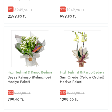
3249
1249
%20
%20
,90 TL
,90 TL
2599
999
,90 TL
,90 TL
Beyaz Kalanşo (Kalanchoe)
Sarı Orkide (Yellow Orchid)
Hediye Paketli
Hediye Paketli
999
1999
%20
%35
,88 TL
,90 TL
799
1299
,90 TL
,90 TL