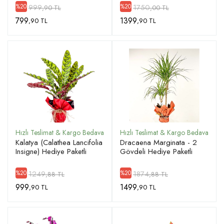
999
1750
%20
%20
,90 TL
,00 TL
799
1399
,90 TL
,90 TL
Kalatya (Calathea Lancifolia
Dracaena Marginata - 2
Insigne) Hediye Paketli
Gövdeli Hediye Paketli
1249
1874
%20
%20
,88 TL
,88 TL
999
1499
,90 TL
,90 TL