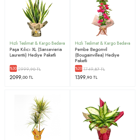
Paşa Kılıcı XL (Sansevieria
Pembe Begonvil
Laurentii) Hediye Paketli
(Bougainvillea) Hediye
Paketli
2999
1749
%30
%20
,90 TL
,87 TL
2099
1399
,00 TL
,90 TL