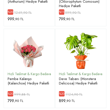
(Anthurium) Hediye Paketli
(Chlorophytum Comosum)
Hediye Paketli
1249
899
%20
%11
,90 TL
,90 TL
999
799
,90 TL
,90 TL
Pembe Kalanşo
Deve Tabanı (Monstera
(Kalanchoe) Hediye Paketli
Deliciosa) Hediye Paketli
999
1124
%20
%20
,88 TL
,90 TL
799
899
,90 TL
,90 TL