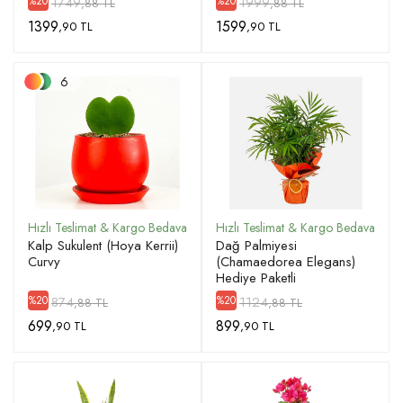
1749
1999
%20
%20
,88 TL
,88 TL
1399
1599
,90 TL
,90 TL
6
Kalp Sukulent (Hoya Kerrii)
Dağ Palmiyesi
Curvy
(Chamaedorea Elegans)
Hediye Paketli
874
1124
%20
%20
,88 TL
,88 TL
699
899
,90 TL
,90 TL