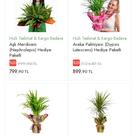
Aşk Merdiveni
Areka Palmiyesi (Dypsis
(Nephrolepis) Hediye
Lutescens) Hediye Paketli
Paketli
999
1124
%20
%20
,90 TL
,87 TL
799
899
,90 TL
,90 TL