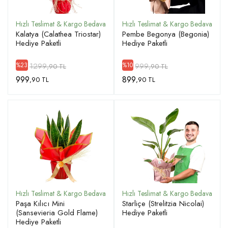
Kalatya (Calathea Triostar)
Pembe Begonya (Begonia)
Hediye Paketli
Hediye Paketli
1299
999
%23
%10
,90 TL
,90 TL
999
899
,90 TL
,90 TL
Paşa Kılıcı Mini
Starliçe (Strelitzia Nicolai)
(Sansevieria Gold Flame)
Hediye Paketli
Hediye Paketli