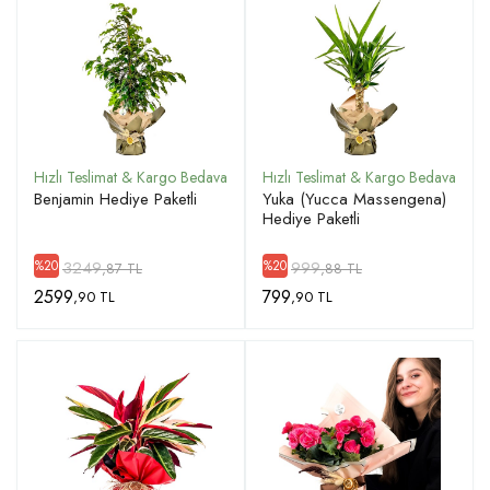
Benjamin Hediye Paketli
Yuka (Yucca Massengena)
Hediye Paketli
3249
999
%20
%20
,87 TL
,88 TL
2599
799
,90 TL
,90 TL