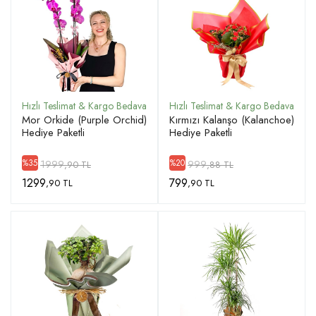
Mor Orkide (Purple Orchid)
Kırmızı Kalanşo (Kalanchoe)
Hediye Paketli
Hediye Paketli
1999
999
%35
%20
,90 TL
,88 TL
1299
799
,90 TL
,90 TL