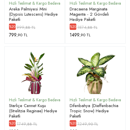
Areka Palmiyesi Mini
Dracaena Marginata
(Dypsis Lutescens) Hediye
Magenta - 2 Gövdeli
Paketli
Hediye Paketli
999
1874
%20
%20
,88 TL
,88 TL
799
1499
,90 TL
,90 TL
Starliçe Cennet Kuşu
Difenbahya (Dieffenbachia
(Strelitzia Reginae) Hediye
Tropic Snow) Hediye
Paketli
Paketli
1749
1249
%20
%20
,88 TL
,90 TL