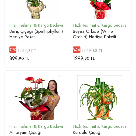
ÜYE GIRIŞ
Barış Çiçeği (Spathiphyllum)
Beyaz Orkide (White
Hediye Paketli
Orchid) Hediye Paketli
1124
1749
%20
%26
,87 TL
,88 TL
899
1299
,90 TL
,90 TL
Antoryum Çiçeği
Kurdele Çiçeği