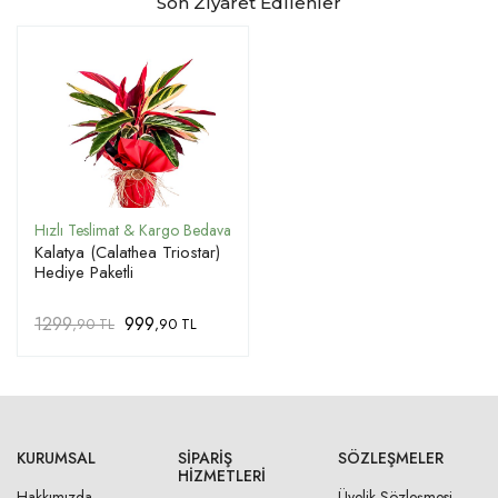
Son Ziyaret Edilenler
Kalatya (Calathea Triostar)
Hediye Paketli
1299
999
,90 TL
,90 TL
KURUMSAL
SIPARIŞ
SÖZLEŞMELER
HIZMETLERI
Hakkımızda
Üyelik Sözleşmesi