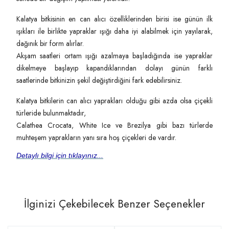
Kalatya bitkisinin en can alıcı özelliklerinden birisi ise günün ilk
ışıkları ile birlikte yapraklar ışığı daha iyi alabilmek için yayılarak,
dağınık bir form alırlar.
Akşam saatleri ortam ışığı azalmaya başladığında ise yapraklar
dikelmeye başlayıp kapandıklarından dolayı günün farklı
saatlerinde bitkinizin şekil değiştirdiğini fark edebilirsiniz.
Kalatya bitkilerin can alıcı yaprakları olduğu gibi azda olsa çiçekli
türleride bulunmaktadır,
Calathea Crocata, White Ice ve Brezilya gibi bazı türlerde
muhteşem yaprakların yanı sıra hoş çiçekleri de vardır.
Detaylı bilgi için tıklayınız...
İlginizi Çekebilecek Benzer Seçenekler