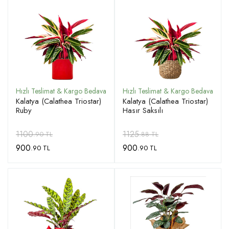
Kalatya (Calathea Triostar)
Kalatya (Calathea Triostar)
Ruby
Hasır Saksılı
1100
1125
.90 TL
.88 TL
900
900
.90 TL
.90 TL