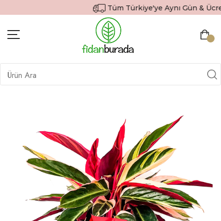
Tüm Türkiye'ye Aynı Gün & Ücrets
BITKILER
İÇ MEKAN BITKILERI
DEKORATIF SAKSILI BITKILER
SAKSILAR
DIŞ MEKAN BITKILERI
HEDIYE GÖNDER
TOPRAK & GÜBRE
SIPARIŞ TAKIP