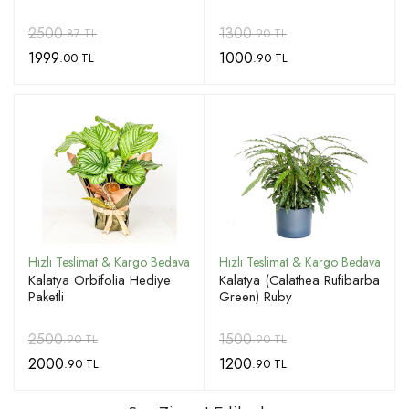
2500
1300
.87 TL
.90 TL
1999
1000
.00 TL
.90 TL
Kalatya Orbifolia Hediye
Kalatya (Calathea Rufibarba
Paketli
Green) Ruby
2500
1500
.90 TL
.90 TL
2000
1200
.90 TL
.90 TL