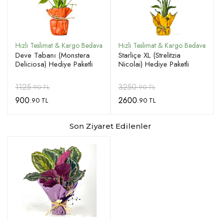
Deve Tabanı (Monstera
Starliçe XL (Strelitzia
Deliciosa) Hediye Paketli
Nicolai) Hediye Paketli
1125
3250
.90 TL
.90 TL
900
2600
.90 TL
.90 TL
Son Ziyaret Edilenler