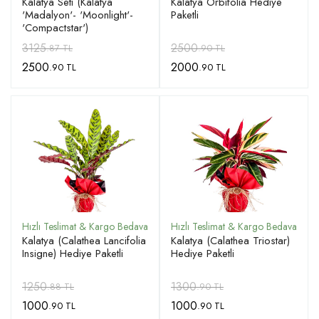
Kalatya Seti (Kalatya
Kalatya Orbifolia Hediye
'Madalyon'- 'Moonlight'-
Paketli
'Compactstar')
3125
2500
.87 TL
.90 TL
2500
2000
.90 TL
.90 TL
Kalatya (Calathea Lancifolia
Kalatya (Calathea Triostar)
Insigne) Hediye Paketli
Hediye Paketli
1250
1300
.88 TL
.90 TL
1000
1000
.90 TL
.90 TL