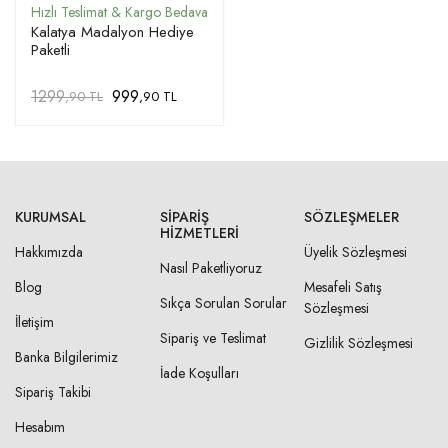
Kalatya Madalyon Hediye
Paketli
1299
999
,90 TL
,90 TL
KURUMSAL
SIPARIŞ
SÖZLEŞMELER
HIZMETLERI
Hakkımızda
Üyelik Sözleşmesi
Nasıl Paketliyoruz
Blog
Mesafeli Satış
Sıkça Sorulan Sorular
Sözleşmesi
İletişim
Sipariş ve Teslimat
Gizlilik Sözleşmesi
Banka Bilgilerimiz
İade Koşulları
Sipariş Takibi
Hesabım