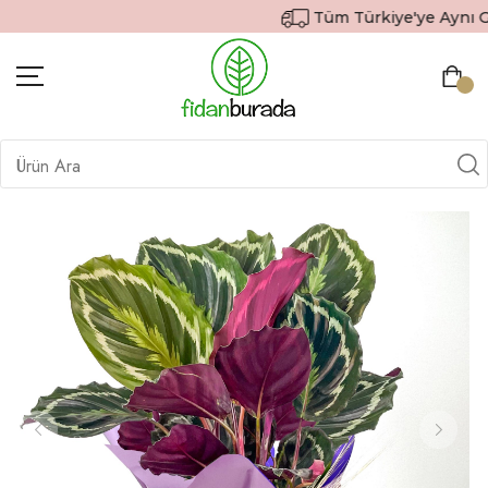
Tüm Türkiye'ye Aynı Gün 
BITKILER
İÇ MEKAN BITKILERI
DEKORATIF SAKSILI BITKILER
SAKSILAR
DIŞ MEKAN BITKILERI
HEDIYE GÖNDER
TOPRAK & GÜBRE
SIPARIŞ TAKIP