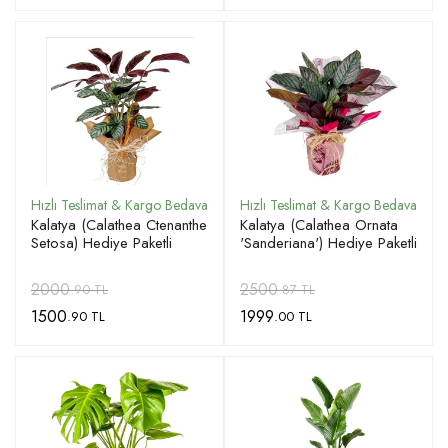
Kalatya (Calathea Ctenanthe
Kalatya (Calathea Ornata
Setosa) Hediye Paketli
'Sanderiana') Hediye Paketli
2000
2500
.90 TL
.87 TL
1500
1999
.90 TL
.00 TL