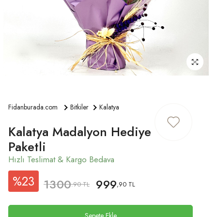
ÜYE GIRIŞ
Fidanburada.com
Bitkiler
Kalatya
Kalatya Madalyon Hediye
Paketli
%23
1300
999
.90 TL
,90 TL
Sepete Ekle