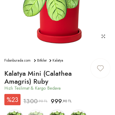
ÜYE GIRIŞ
Fidanburada.com
Bitkiler
Kalatya
Kalatya Mini (Calathea
Amagris) Ruby
%23
1300
999
.90 TL
,90 TL