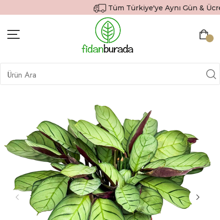
Tüm Türkiye'ye Aynı Gün & Ücrets
BITKILER
İÇ MEKAN BITKILERI
DEKORATIF SAKSILI BITKILER
SAKSILAR
DIŞ MEKAN BITKILERI
HEDIYE GÖNDER
TOPRAK & GÜBRE
SIPARIŞ TAKIP