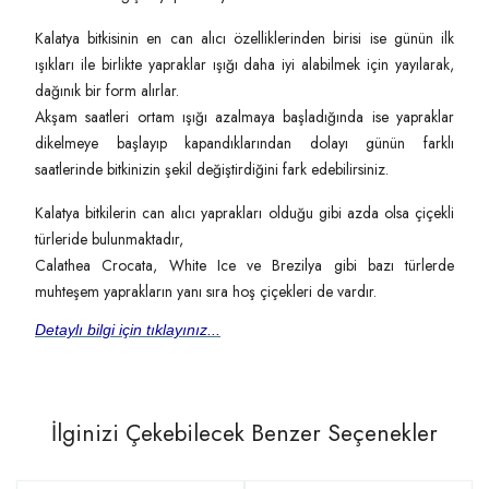
Kalatya bitkisinin en can alıcı özelliklerinden birisi ise günün ilk
ışıkları ile birlikte yapraklar ışığı daha iyi alabilmek için yayılarak,
dağınık bir form alırlar.
Akşam saatleri ortam ışığı azalmaya başladığında ise yapraklar
dikelmeye başlayıp kapandıklarından dolayı günün farklı
saatlerinde bitkinizin şekil değiştirdiğini fark edebilirsiniz.
Kalatya bitkilerin can alıcı yaprakları olduğu gibi azda olsa çiçekli
türleride bulunmaktadır,
Calathea Crocata, White Ice ve Brezilya gibi bazı türlerde
muhteşem yaprakların yanı sıra hoş çiçekleri de vardır.
Detaylı bilgi için tıklayınız...
İlginizi Çekebilecek Benzer Seçenekler