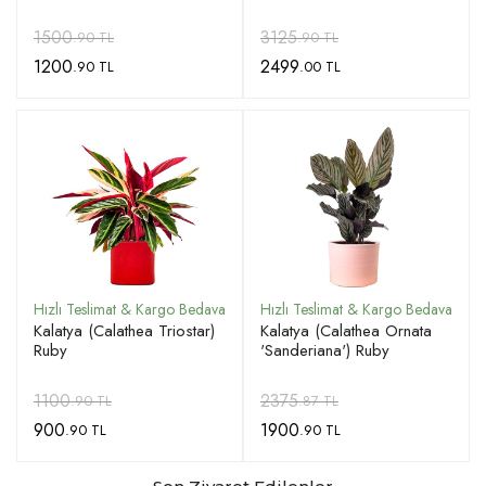
1500
3125
.90 TL
.90 TL
1200
2499
.90 TL
.00 TL
Kalatya (Calathea Triostar)
Kalatya (Calathea Ornata
Ruby
'Sanderiana') Ruby
1100
2375
.90 TL
.87 TL
900
1900
.90 TL
.90 TL