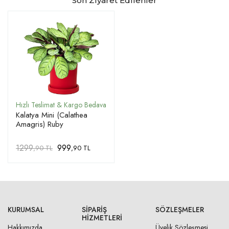
Son Ziyaret Edilenler
Kalatya Mini (Calathea
Amagris) Ruby
1299
999
,90 TL
,90 TL
KURUMSAL
SIPARIŞ
SÖZLEŞMELER
HIZMETLERI
Hakkımızda
Üyelik Sözleşmesi