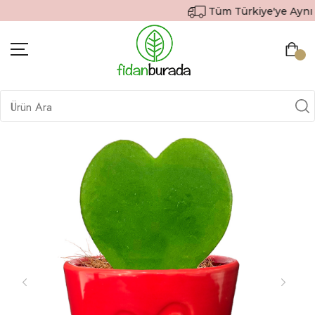
Tüm Türkiye'ye Aynı Gü
BITKILER
İÇ MEKAN BITKILERI
DEKORATIF SAKSILI BITKILER
SAKSILAR
DIŞ MEKAN BITKILERI
HEDIYE GÖNDER
TOPRAK & GÜBRE
SIPARIŞ TAKIP