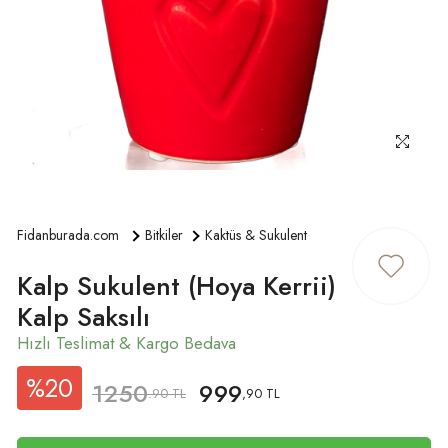
ÜYE GIRIŞ
Fidanburada.com
Bitkiler
Kaktüs & Sukulent
Kalp Sukulent (Hoya Kerrii)
Kalp Saksılı
%20
1250
999
.90 TL
,90 TL