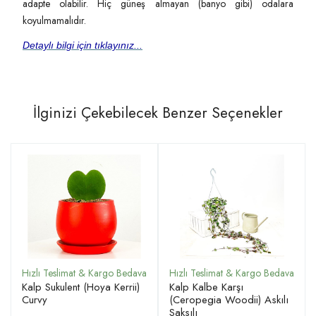
adapte olabilir. Hiç güneş almayan (banyo gibi) odalara
koyulmamalıdır.
Detaylı bilgi için tıklayınız...
İlginizi Çekebilecek Benzer Seçenekler
Kalp Sukulent (Hoya Kerrii)
Kalp Kalbe Karşı
Curvy
(Ceropegia Woodii) Askılı
Saksılı