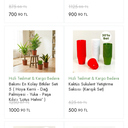
875
1125
.88 TL
.88 TL
700
900
.90 TL
.90 TL
Bakımı En Kolay Bitkiler Seti
Kaktüs Sukulent Yetiştirme
5 ( Hoya Kerrii - Dağ
Saksısı (Karışık Set)
Palmiyesi - Yuka - Paşa
Kılıcı 'Lotus Hahnii' )
1250
625
.87 TL
.88 TL
1000
500
.90 TL
.90 TL