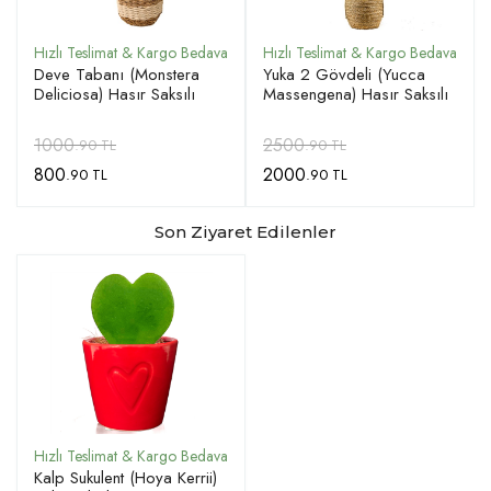
Deve Tabanı (Monstera
Yuka 2 Gövdeli (Yucca
Deliciosa) Hasır Saksılı
Massengena) Hasır Saksılı
1000
2500
.90 TL
.90 TL
800
2000
.90 TL
.90 TL
Son Ziyaret Edilenler
Kalp Sukulent (Hoya Kerrii)