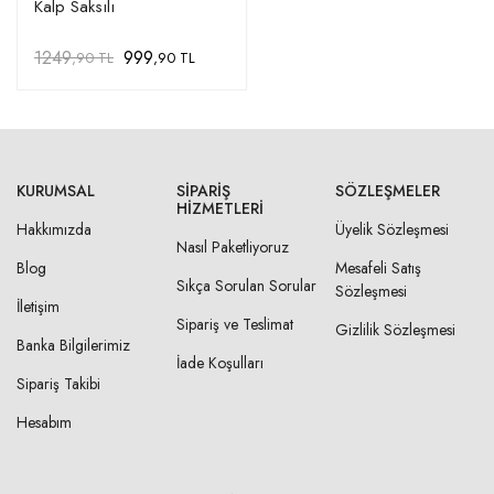
Kalp Saksılı
1249
999
,90 TL
,90 TL
KURUMSAL
SIPARIŞ
SÖZLEŞMELER
HIZMETLERI
Hakkımızda
Üyelik Sözleşmesi
Nasıl Paketliyoruz
Blog
Mesafeli Satış
Sıkça Sorulan Sorular
Sözleşmesi
İletişim
Sipariş ve Teslimat
Gizlilik Sözleşmesi
Banka Bilgilerimiz
İade Koşulları
Sipariş Takibi
Hesabım