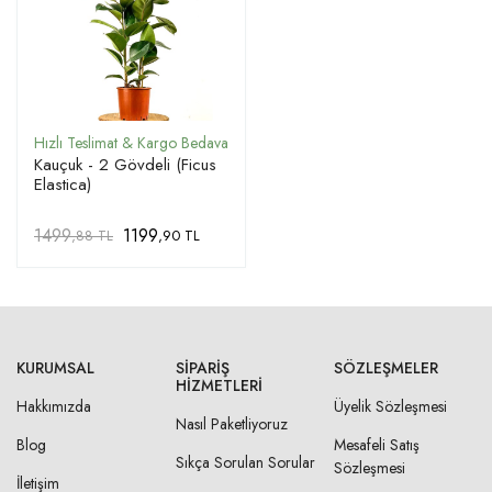
Kauçuk - 2 Gövdeli (Ficus
Elastica)
1499
1199
,88 TL
,90 TL
KURUMSAL
SIPARIŞ
SÖZLEŞMELER
HIZMETLERI
Hakkımızda
Üyelik Sözleşmesi
Nasıl Paketliyoruz
Blog
Mesafeli Satış
Sıkça Sorulan Sorular
Sözleşmesi
İletişim