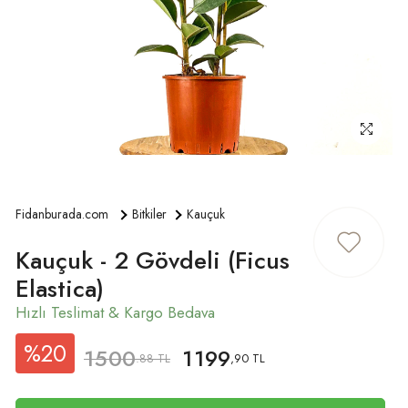
ÜYE GIRIŞ
Fidanburada.com
Bitkiler
Kauçuk
Kauçuk - 2 Gövdeli (Ficus
Elastica)
%20
1500
1199
.88 TL
,90 TL