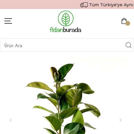
Tüm Türkiye'ye Aynı Gü
BITKILER
İÇ MEKAN BITKILERI
DEKORATIF SAKSILI BITKILER
SAKSILAR
DIŞ MEKAN BITKILERI
HEDIYE GÖNDER
TOPRAK & GÜBRE
SIPARIŞ TAKIP