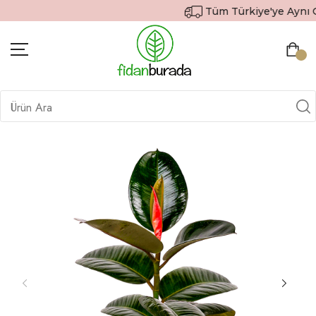
Tüm Türkiye'ye Aynı Gün
BITKILER
İÇ MEKAN BITKILERI
DEKORATIF SAKSILI BITKILER
SAKSILAR
DIŞ MEKAN BITKILERI
HEDIYE GÖNDER
TOPRAK & GÜBRE
SIPARIŞ TAKIP