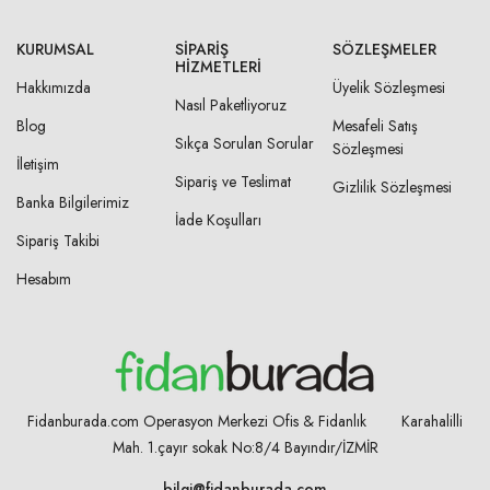
KURUMSAL
SIPARIŞ
SÖZLEŞMELER
HIZMETLERI
Hakkımızda
Üyelik Sözleşmesi
Nasıl Paketliyoruz
Blog
Mesafeli Satış
Sıkça Sorulan Sorular
Sözleşmesi
İletişim
Sipariş ve Teslimat
Gizlilik Sözleşmesi
Banka Bilgilerimiz
İade Koşulları
Sipariş Takibi
Hesabım
Fidanburada.com Operasyon Merkezi Ofis & Fidanlık Karahalilli
Mah. 1.çayır sokak No:8/4
Bayındır/İZMİR
bilgi@fidanburada.com