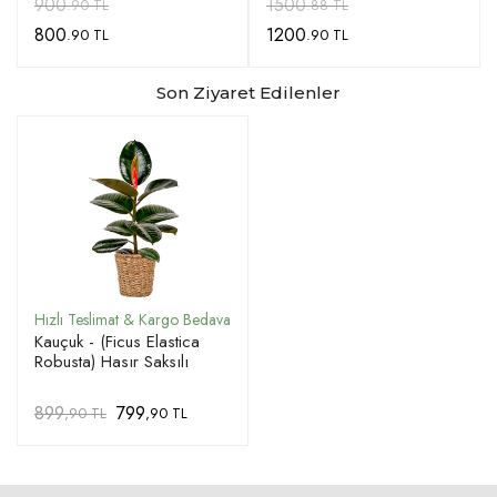
900
1500
.90 TL
.88 TL
800
1200
.90 TL
.90 TL
Son Ziyaret Edilenler
Kauçuk - (Ficus Elastica
Robusta) Hasır Saksılı
899
799
,90 TL
,90 TL