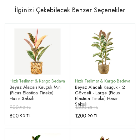
İlginizi Çekebilecek Benzer Seçenekler
Beyaz Alacalı Kauçuk Mini
Beyaz Alacalı Kauçuk - 2
(Ficus Elastica Tineke)
Gövdeli - Large (Ficus
Hasır Saksılı
Elastica Tineke) Hasır
Saksılı
900
1500
.90 TL
.88 TL
800
1200
.90 TL
.90 TL