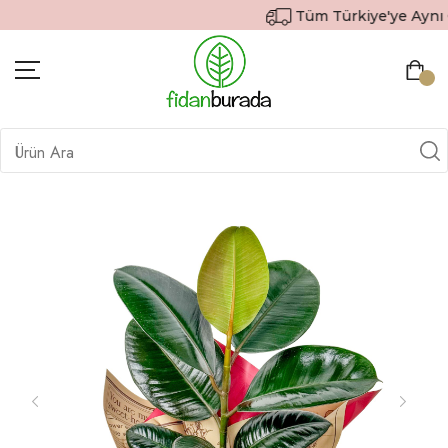
Tüm Türkiye'ye Aynı Gü
BITKILER
İÇ MEKAN BITKILERI
DEKORATIF SAKSILI BITKILER
SAKSILAR
DIŞ MEKAN BITKILERI
HEDIYE GÖNDER
TOPRAK & GÜBRE
SIPARIŞ TAKIP