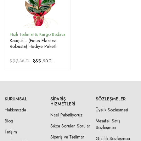
Kauçuk - (Ficus Elastica
Robusta) Hediye Paketli
999
899
,88 TL
,90 TL
KURUMSAL
SIPARIŞ
SÖZLEŞMELER
HIZMETLERI
Hakkımızda
Üyelik Sözleşmesi
Nasıl Paketliyoruz
Blog
Mesafeli Satış
Sıkça Sorulan Sorular
Sözleşmesi
İletişim
Sipariş ve Teslimat
Gizlilik Sözleşmesi