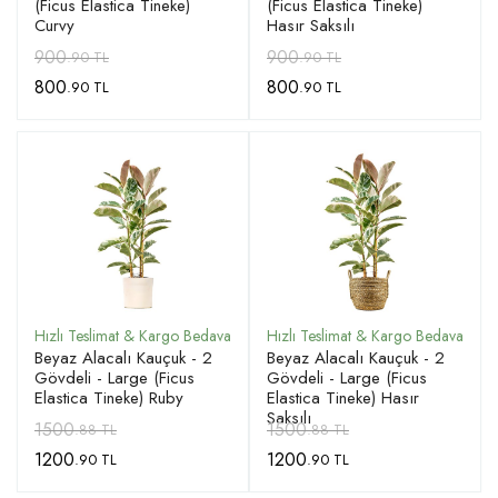
(Ficus Elastica Tineke)
(Ficus Elastica Tineke)
Curvy
Hasır Saksılı
900
900
.90 TL
.90 TL
800
800
.90 TL
.90 TL
Beyaz Alacalı Kauçuk - 2
Beyaz Alacalı Kauçuk - 2
Gövdeli - Large (Ficus
Gövdeli - Large (Ficus
Elastica Tineke) Ruby
Elastica Tineke) Hasır
Saksılı
1500
1500
.88 TL
.88 TL
1200
1200
.90 TL
.90 TL