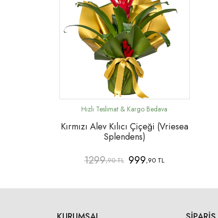
Kırmızı Alev Kılıcı Çiçeği (Vriesea
Splendens)
1299
999
,90 TL
,90 TL
KURUMSAL
SIPARIŞ