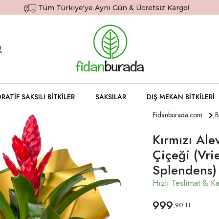
Tüm Türkiye'ye Aynı Gün & Ücretsiz Kargo!
RATIF SAKSILI BITKILER
SAKSILAR
DIŞ MEKAN BITKILERI
Fidanburada.com
B
Kırmızı Alev
Çiçeği (Vri
Splendens)
999
,90 TL