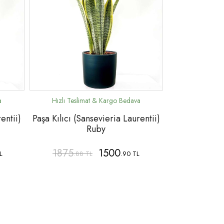
entii)
Paşa Kılıcı (Sansevieria Laurentii)
Ruby
1875
1500
L
.88 TL
.90 TL