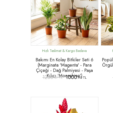
Bakımı En Kolay Bitkiler Seti 6
Popüle
(Marginata 'Magenta' - Para
Örgül
Çiçeği - Dağ Palmiyesi - Paşa
Kılıcı 'Moonshine')
1250
1000
.87 TL
.90 TL