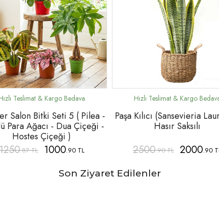
r Salon Bitki Seti 5 ( Pilea -
Paşa Kılıcı (Sansevieria Laur
ü Para Ağacı - Dua Çiçeği -
Hasır Saksılı
Hostes Çiçeği )
1250
1000
2500
2000
.87 TL
.90 TL
.90 TL
.90 T
Son Ziyaret Edilenler