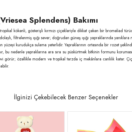
 (Vriesea Splendens) Bakımı
 tropikal kökenli, gösterişli kırmızı çiçekleriyle dikkat çeken bir bromeliad tü
olaylı, filtrelenmiş ışığı sever; doğrudan güneş ışığı yapraklarında yanıklara n
ğın yüzeyi kurudukça sulama yeterlidir. Yapraklarının ortasında bir rozet şeklin
ır, bu nedenle yapraklarına ara sıra su püskürtmek bitkinin formunu koruması
şlevi görür; özellikle modern ve tropikal tarzda iç mekânlara canlılık katar
bilir.
İlginizi Çekebilecek Benzer Seçenekler