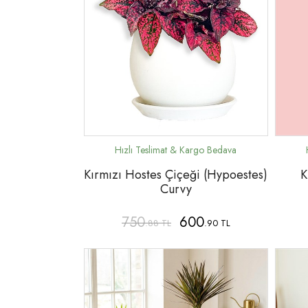
Kırmızı Hostes Çiçeği (Hypoestes)
K
Curvy
750
600
.88 TL
.90 TL