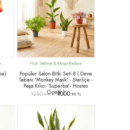
oe)
Popüler Salon Bitki Seti 8 ( Deve
Tabanı 'Monkey Mask' - Starliçe -
Paşa Kılıcı 'Superba'- Hostes
Çiçeği )
1250
1000
.87 TL
.90 TL