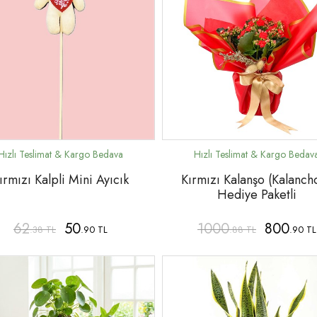
ırmızı Kalpli Mini Ayıcık
Kırmızı Kalanşo (Kalanch
Hediye Paketli
62
50
1000
800
.38 TL
.90 TL
.88 TL
.90 TL