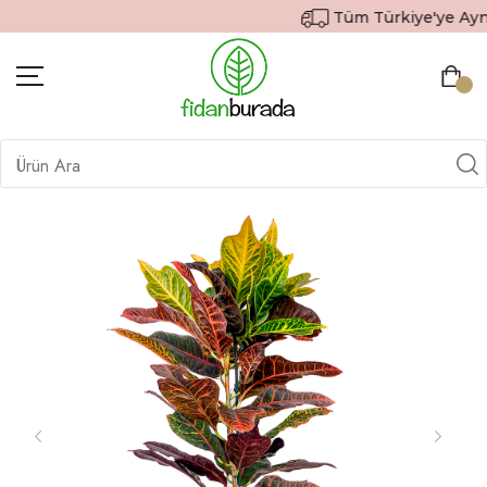
Tüm Türkiye'ye Aynı G
BITKILER
İÇ MEKAN BITKILERI
DEKORATIF SAKSILI BITKILER
SAKSILAR
DIŞ MEKAN BITKILERI
HEDIYE GÖNDER
TOPRAK & GÜBRE
SIPARIŞ TAKIP