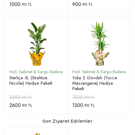
1000
900
.90 TL
.90 TL
Starliçe XL (Strelitzia
Yuka 2 Gövdeli (Yucca
Nicolai) Hediye Paketli
Massengena) Hediye
Paketli
3250
1500
.90 TL
.90 TL
2600
1300
.90 TL
.90 TL
Son Ziyaret Edilenler