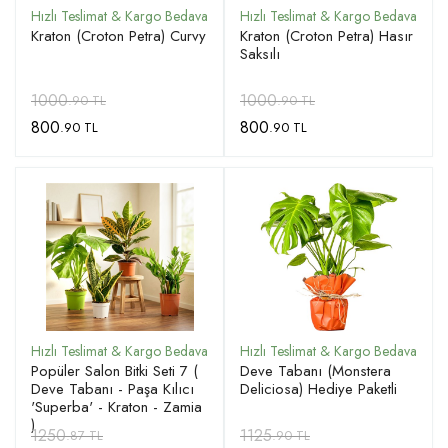
Kraton (Croton Petra) Curvy
Kraton (Croton Petra) Hasır
Saksılı
1000
1000
.90 TL
.90 TL
800
800
.90 TL
.90 TL
Popüler Salon Bitki Seti 7 (
Deve Tabanı (Monstera
Deve Tabanı - Paşa Kılıcı
Deliciosa) Hediye Paketli
'Superba' - Kraton - Zamia
)
1250
1125
.87 TL
.90 TL