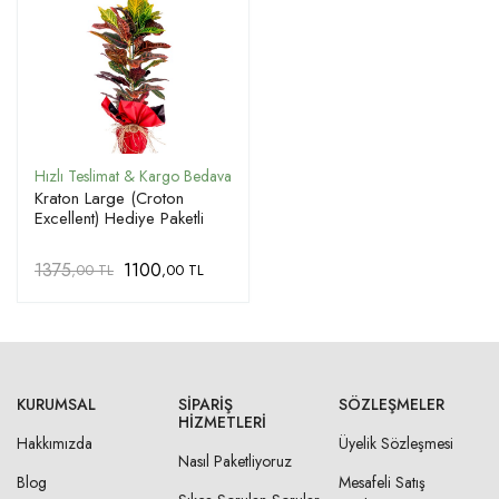
Kraton Large (Croton
Excellent) Hediye Paketli
1375
1100
,00 TL
,00 TL
KURUMSAL
SIPARIŞ
SÖZLEŞMELER
HIZMETLERI
Hakkımızda
Üyelik Sözleşmesi
Nasıl Paketliyoruz
Blog
Mesafeli Satış