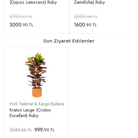
(Dypsis Lutescens) Ruby
Zamiifolia) Ruby
3750
2000
.87 TL
.88 TL
3000
1600
.90 TL
.90 TL
Son Ziyaret Edilenler
Kraton Large (Croton
Excellent) Ruby
1249
999
,88 TL
,90 TL