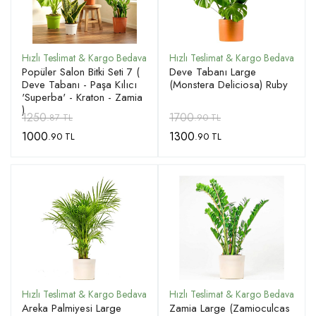
Popüler Salon Bitki Seti 7 (
Deve Tabanı Large
Deve Tabanı - Paşa Kılıcı
(Monstera Deliciosa) Ruby
'Superba' - Kraton - Zamia
)
1250
1700
.87 TL
.90 TL
1000
1300
.90 TL
.90 TL
Areka Palmiyesi Large
Zamia Large (Zamioculcas