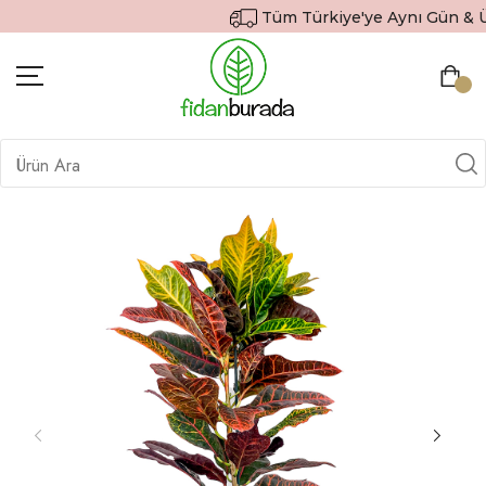
Tüm Türkiye'ye Aynı Gün & Ücr
BITKILER
İÇ MEKAN BITKILERI
DEKORATIF SAKSILI BITKILER
SAKSILAR
DIŞ MEKAN BITKILERI
HEDIYE GÖNDER
TOPRAK & GÜBRE
SIPARIŞ TAKIP