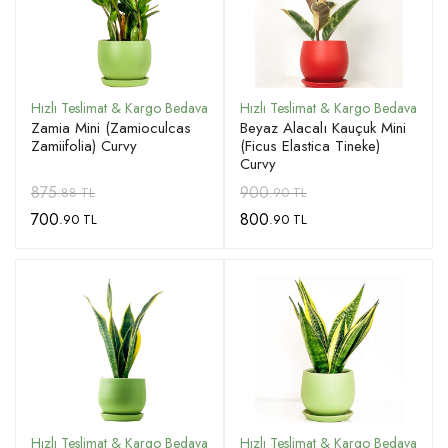
Zamia Mini (Zamioculcas
Beyaz Alacalı Kauçuk Mini
Zamiifolia) Curvy
(Ficus Elastica Tineke)
Curvy
875
900
.88 TL
.90 TL
700
800
.90 TL
.90 TL