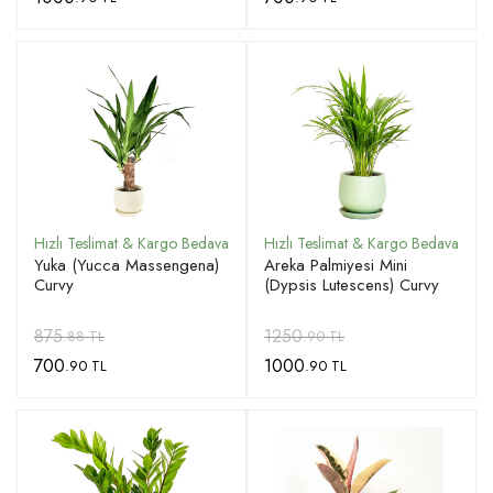
Yuka (Yucca Massengena)
Areka Palmiyesi Mini
Curvy
(Dypsis Lutescens) Curvy
875
1250
.88 TL
.90 TL
700
1000
.90 TL
.90 TL