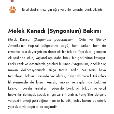
Evcil dostlarımız için ağız yolu ile temasta toksik etkilidir.
Melek Kanadı (Syngonium) Bakımı
Melek Kanadı (
Syngonium podophyllum
), Orta ve Güney
Amerika’nın tropikal bölgelerine özgü, hem sarkan hem de
tırmanıcı olarak yetişebilen dekoratif bir bitkidir. Yaprakları gençken
ok şeklinde olup, yaşlandıkça daha loblu bir görünüme kavuşur.
Farklı renk ve desenlerde çeşitleri bulunan Syngonium, özellikle iç
mekan dekorasyonunda sıkça tercih edilir. NASA’nın hava
temizleyici bitkiler listesinde yer alarak, havadaki zararlı toksinleri
filtrelemesiyle de bilinir. Ancak, yaprak ve saplarında bulunan
kalsiyum oksalat kristalleri nedeniyle toksik bir bitkidir ve evcil
hayvanlar ile küçük çocuklar için zararlı olabilir. Feng Shui’de şans
ve pozitif enerji getirdiğine inanılan bu bitki, kolay bakımı ve estetik
yapraklarıyla popüler bir seçimdir.