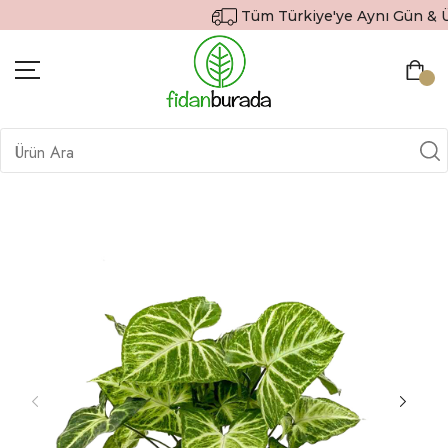
Tüm Türkiye'ye Aynı Gün & Ücr
BITKILER
İÇ MEKAN BITKILERI
DEKORATIF SAKSILI BITKILER
SAKSILAR
DIŞ MEKAN BITKILERI
HEDIYE GÖNDER
TOPRAK & GÜBRE
SIPARIŞ TAKIP