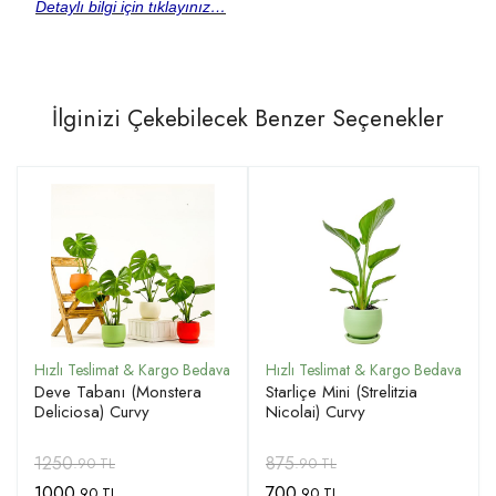
Detaylı bilgi için tıklayınız…
İlginizi Çekebilecek Benzer Seçenekler
Deve Tabanı (Monstera
Starliçe Mini (Strelitzia
Deliciosa) Curvy
Nicolai) Curvy
1250
875
.90 TL
.90 TL
1000
700
.90 TL
.90 TL