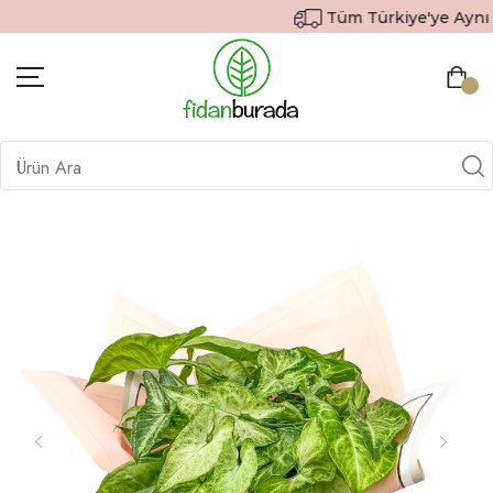
Tüm Türkiye'ye Aynı Gü
BITKILER
İÇ MEKAN BITKILERI
DEKORATIF SAKSILI BITKILER
SAKSILAR
DIŞ MEKAN BITKILERI
HEDIYE GÖNDER
TOPRAK & GÜBRE
SIPARIŞ TAKIP