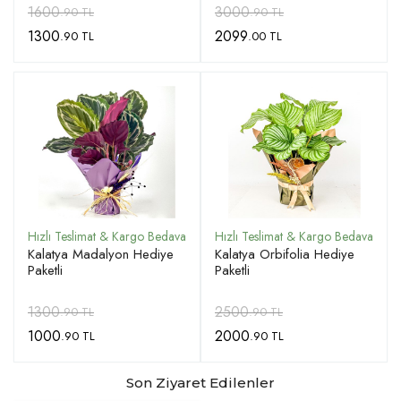
1600
3000
.90 TL
.90 TL
1300
2099
.90 TL
.00 TL
Kalatya Madalyon Hediye
Kalatya Orbifolia Hediye
Paketli
Paketli
1300
2500
.90 TL
.90 TL
1000
2000
.90 TL
.90 TL
Son Ziyaret Edilenler