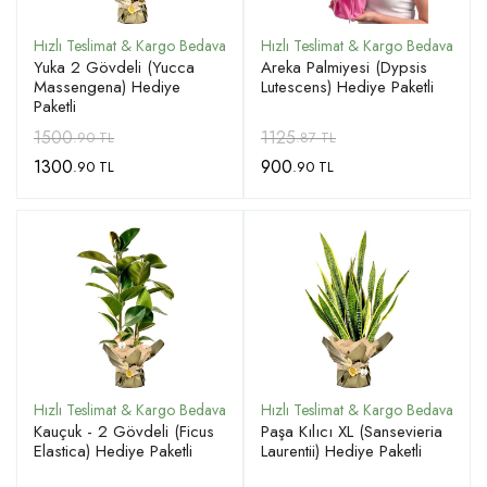
Yuka 2 Gövdeli (Yucca
Areka Palmiyesi (Dypsis
Massengena) Hediye
Lutescens) Hediye Paketli
Paketli
1500
1125
.90 TL
.87 TL
1300
900
.90 TL
.90 TL
Kauçuk - 2 Gövdeli (Ficus
Paşa Kılıcı XL (Sansevieria
Elastica) Hediye Paketli
Laurentii) Hediye Paketli