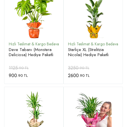
Deve Tabanı (Monstera
Starliçe XL (Strelitzia
Deliciosa) Hediye Paketli
Nicolai) Hediye Paketli
1125
3250
.90 TL
.90 TL
900
2600
.90 TL
.90 TL