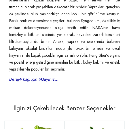
Amerika’nın tropikal bölgelerine özgü, hem sarkan hem de
tırmanıcı olarak yetişebilen dekoratif bir bitkidir. Yaprakları gençken
ok şeklinde olup, yaşlandıkça daha loblu bir görünüme kavuşur.
Farklı renk ve desenlerde çeşitleri bulunan Syngonium, özellikle iç
mekan dekorasyonunda sıkça tercih edilir. NASA’nın hava
temizleyici bitkiler listesinde yer alarak, havadaki zararlı toksinleri
filtrelemesiyle de bilinir. Ancak, yaprak ve saplarında bulunan
kalsiyum oksalat kristalleri nedeniyle toksik bir bitkidir ve evcil
hayvanlar ile küçük çocuklar için zararlı olabilir. Feng Shui’de şans
ve pozitif enerji getirdiğine inanılan bu bitki, kolay bakımı ve estetik
yapraklarıyla popüler bir seçimdir.
Detaylı bilgi için tıklayınız…
İlginizi Çekebilecek Benzer Seçenekler