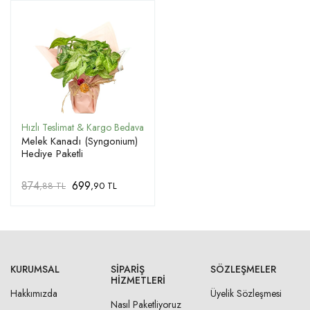
Melek Kanadı (Syngonium)
Hediye Paketli
874
699
,88 TL
,90 TL
KURUMSAL
SIPARIŞ
SÖZLEŞMELER
HIZMETLERI
Hakkımızda
Üyelik Sözleşmesi
Nasıl Paketliyoruz