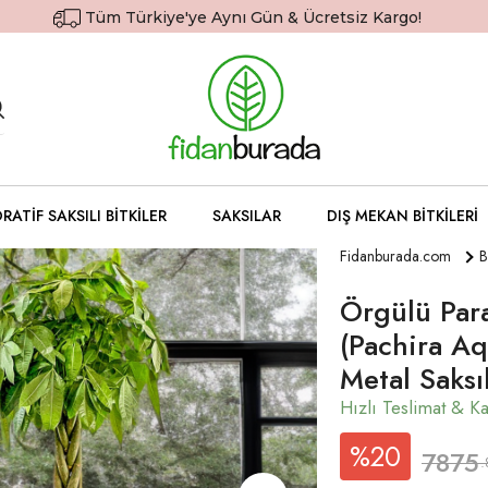
Tüm Türkiye'ye Aynı Gün & Ücretsiz Kargo!
RATIF SAKSILI BITKILER
SAKSILAR
DIŞ MEKAN BITKILERI
Fidanburada.com
B
Örgülü Par
(Pachira Aq
Metal Saksıl
%20
7875
.