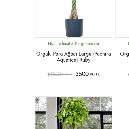
Örgülü Para Ağacı Large (Pachira
Örg
Aquatica) Ruby
5000
3500
.90 TL
.90 TL