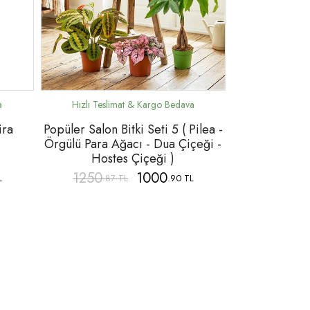
ira
Popüler Salon Bitki Seti 5 ( Pilea -
Örgülü Para Ağacı - Dua Çiçeği -
Hostes Çiçeği )
1250
1000
L
.87 TL
.90 TL