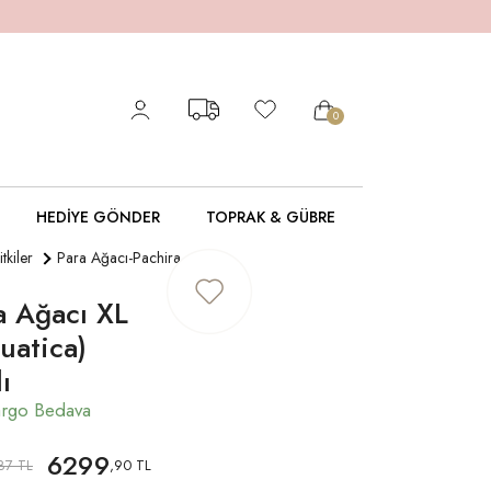
0
HEDIYE GÖNDER
TOPRAK & GÜBRE
itkiler
Para Ağacı-Pachira
a Ağacı XL
uatica)
ı
6299
87 TL
,90 TL