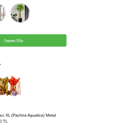
Sepete Ekle
r
cı XL (Pachira Aquatica) Metal
0
TL