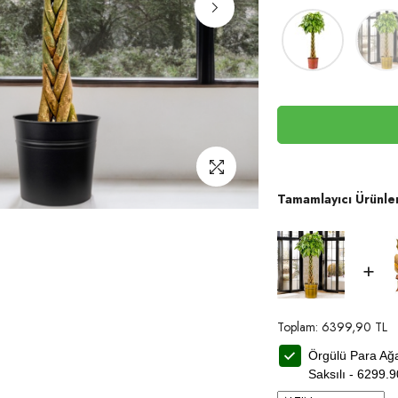
Tamamlayıcı Ürünle
+
Toplam:
6399,90
TL
Örgülü Para Ağa
Saksılı -
6299.9