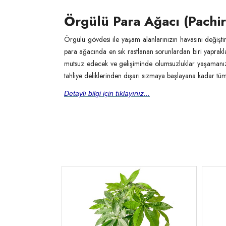
Örgülü Para Ağacı (Pachi
Örgülü gövdesi ile yaşam alanlarınızın havasını değiştir
para ağacında en sık rastlanan sorunlardan biri yapraklar
mutsuz edecek ve gelişiminde olumsuzluklar yaşamanıza
tahliye deliklerinden dışarı sızmaya başlayana kadar tüm üs
Detaylı bilgi için tıklayınız...