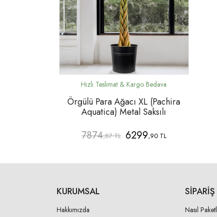
Örgülü Para Ağacı XL (Pachira
Aquatica) Metal Saksılı
7874
6299
,87 TL
,90 TL
KURUMSAL
SIPARIŞ
Hakkımızda
Nasıl Paket