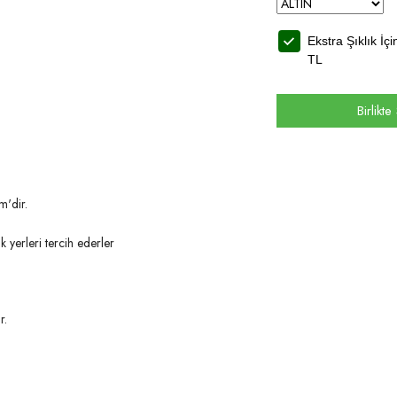
Ekstra Şıklık İç
TL
Birlikt
m'dir.
yerleri tercih ederler
r.