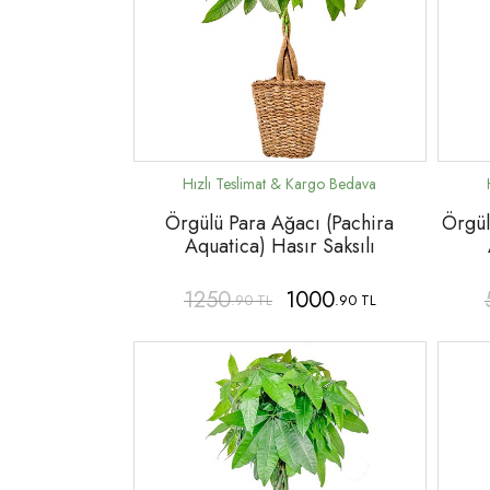
Örgülü Para Ağacı (Pachira
Örgül
Aquatica) Hasır Saksılı
1250
1000
.90 TL
.90 TL