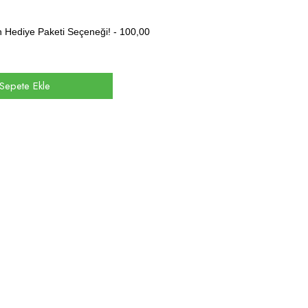
in Hediye Paketi Seçeneği! -
100,00
e Sepete Ekle