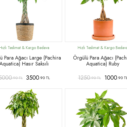
ü Para Ağacı Large (Pachira
Örgülü Para Ağacı (Pach
Aquatica) Hasır Saksılı
Aquatica) Ruby
5000
3500
1250
1000
.90 TL
.90 TL
.90 TL
.90 T