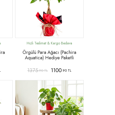
ira
Örgülü Para Ağacı (Pachira
Aquatica) Hediye Paketli
1375
1100
L
.90 TL
.90 TL