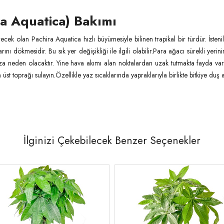
ra Aquatica) Bakımı
ecek olan Pachira Aquatica hızlı büyümesiyle bilinen trapikal bir türdür. İsteni
ını dökmesidir. Bu sık yer değişikliği ile ilgili olabilir.Para ağacı sürekli yer
 neden olacaktır. Yine hava akımı alan noktalardan uzak tutmakta fayda var
t toprağı sulayın.Özellikle yaz sıcaklarında yapraklarıyla birlikte bitkiye duş al
İlginizi Çekebilecek Benzer Seçenekler