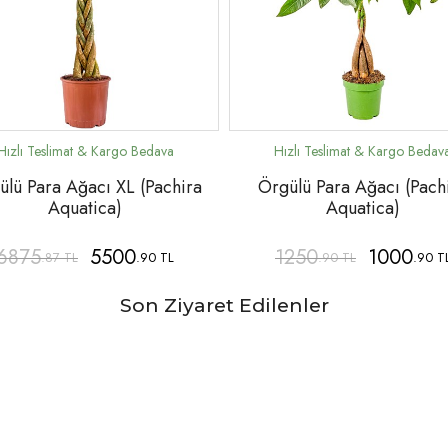
ülü Para Ağacı XL (Pachira
Örgülü Para Ağacı (Pach
Aquatica)
Aquatica)
6875
5500
1250
1000
.87 TL
.90 TL
.90 TL
.90 T
Son Ziyaret Edilenler