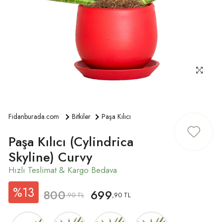
ÜYE GIRIŞ
Fidanburada.com
Bitkiler
Paşa Kılıcı
Paşa Kılıcı (Cylindrica
Skyline) Curvy
%13
800
699
.90 TL
,90 TL