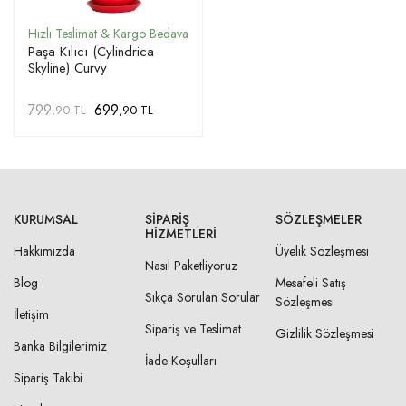
Paşa Kılıcı (Cylindrica
Skyline) Curvy
799
699
,90 TL
,90 TL
KURUMSAL
SIPARIŞ
SÖZLEŞMELER
HIZMETLERI
Hakkımızda
Üyelik Sözleşmesi
Nasıl Paketliyoruz
Blog
Mesafeli Satış
Sıkça Sorulan Sorular
Sözleşmesi
İletişim
Sipariş ve Teslimat
Gizlilik Sözleşmesi
Banka Bilgilerimiz
İade Koşulları
Sipariş Takibi