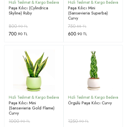
Paşa Kılıcı (Cylindrica
Paşa Kılıcı Mini
Skyline) Ruby
(Sansevieria Superba)
Curvy
800
750
.90 TL
.88 TL
700
600
.90 TL
.90 TL
Paşa Kılıcı Mini
Örgülü Paşa Kılıcı Curvy
(Sansevieria Gold Flame)
Curvy
1000
1250
.90 TL
.90 TL