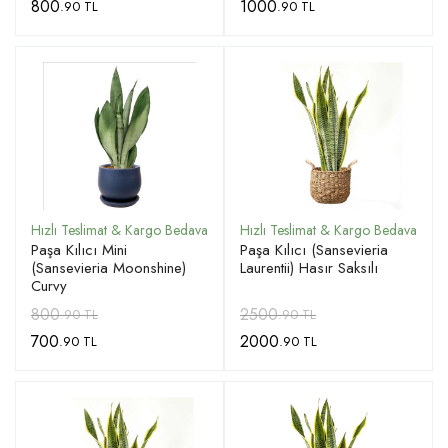
800
1000
.90 TL
.90 TL
Paşa Kılıcı Mini
Paşa Kılıcı (Sansevieria
(Sansevieria Moonshine)
Laurentii) Hasır Saksılı
Curvy
800
2500
.90 TL
.90 TL
700
2000
.90 TL
.90 TL