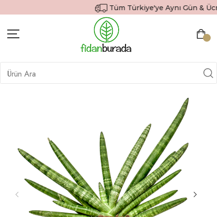
Tüm Türkiye'ye Aynı Gün & Ücret
BITKILER
İÇ MEKAN BITKILERI
DEKORATIF SAKSILI BITKILER
SAKSILAR
DIŞ MEKAN BITKILERI
HEDIYE GÖNDER
TOPRAK & GÜBRE
SIPARIŞ TAKIP