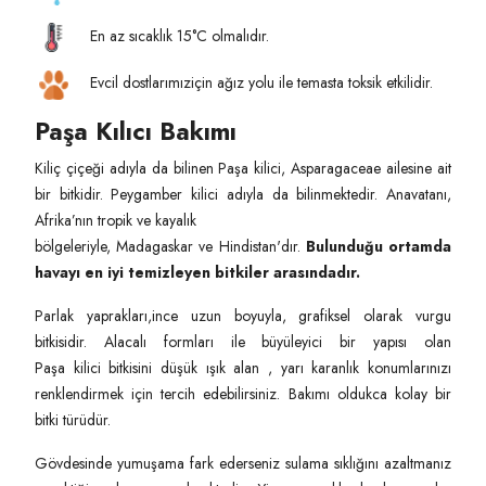
En az sıcaklık 15°C olmalıdır.
Evcil dostlarımıziçin ağız yolu ile temasta toksik etkilidir.
Paşa Kılıcı Bakımı
Kiliç çiçeği adıyla da bilinen Paşa kilici, Asparagaceae ailesine ait
bir bitkidir. Peygamber kilici adıyla da bilinmektedir. Anavatanı,
Afrika’nın tropik ve kayalık
bölgeleriyle, Madagaskar ve Hindistan'dır.
Bulunduğu ortamda
havayı en iyi temizleyen bitkiler arasındadır.
Parlak yaprakları,ince uzun boyuyla, grafiksel olarak vurgu
bitkisidir. Alacalı formları ile büyüleyici bir yapısı olan
Paşa kilici bitkisini düşük ışık alan , yarı karanlık konumlarınızı
renklendirmek için tercih edebilirsiniz. Bakımı oldukca kolay bir
bitki türüdür.
Gövdesinde yumuşama fark ederseniz sulama sıklığını azaltmanız