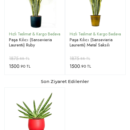
Paşa Kılıcı (Sansevieria
Paşa Kılıcı (Sansevieria
Laurentii) Ruby
Laurentii) Metal Saksılı
1875
1875
.88 TL
.88 TL
1500
1500
.90 TL
.90 TL
Son Ziyaret Edilenler