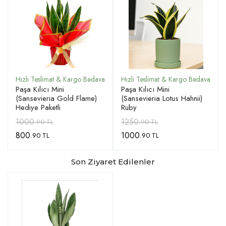
Paşa Kılıcı Mini
Paşa Kılıcı Mini
(Sansevieria Gold Flame)
(Sansevieria Lotus Hahnii)
Hediye Paketli
Ruby
1000
1250
.90 TL
.90 TL
800
1000
.90 TL
.90 TL
Son Ziyaret Edilenler