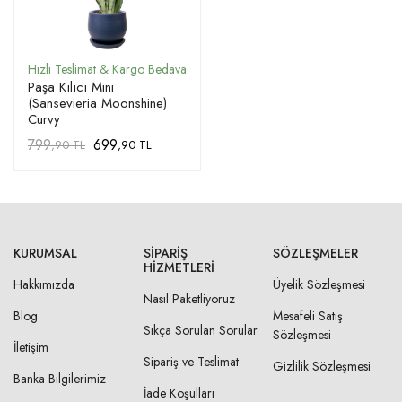
Paşa Kılıcı Mini
(Sansevieria Moonshine)
Curvy
799
699
,90 TL
,90 TL
KURUMSAL
SIPARIŞ
SÖZLEŞMELER
HIZMETLERI
Hakkımızda
Üyelik Sözleşmesi
Nasıl Paketliyoruz
Blog
Mesafeli Satış
Sıkça Sorulan Sorular
Sözleşmesi
İletişim
Sipariş ve Teslimat
Gizlilik Sözleşmesi
Banka Bilgilerimiz
İade Koşulları