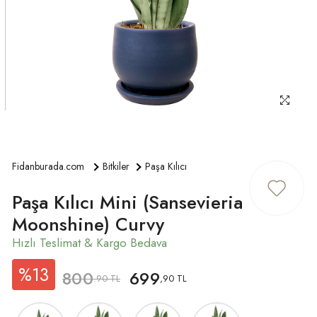
ÜYE GIRIŞ
Fidanburada.com
Bitkiler
Paşa Kılıcı
Paşa Kılıcı Mini (Sansevieria
Moonshine) Curvy
%13
800
699
.90 TL
,90 TL