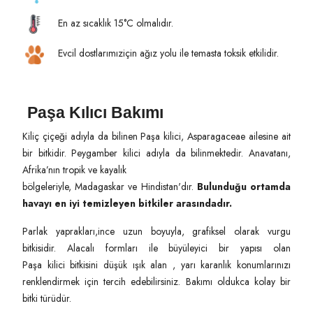
En az sıcaklık 15°C olmalıdır.
Evcil dostlarımıziçin ağız yolu ile temasta toksik etkilidir.
Paşa Kılıcı Bakımı
Kiliç çiçeği adıyla da bilinen Paşa kilici, Asparagaceae ailesine ait
bir bitkidir. Peygamber kilici adıyla da bilinmektedir. Anavatanı,
Afrika’nın tropik ve kayalık
bölgeleriyle, Madagaskar ve Hindistan'dır.
Bulunduğu ortamda
havayı en iyi temizleyen bitkiler arasındadır.
Parlak yaprakları,ince uzun boyuyla, grafiksel olarak vurgu
bitkisidir. Alacalı formları ile büyüleyici bir yapısı olan
Paşa kilici bitkisini düşük ışık alan , yarı karanlık konumlarınızı
renklendirmek için tercih edebilirsiniz. Bakımı oldukca kolay bir
bitki türüdür.