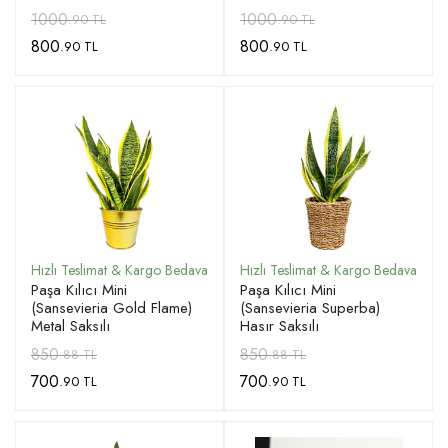
1000
1000
.90 TL
.90 TL
800
800
.90 TL
.90 TL
Paşa Kılıcı Mini
Paşa Kılıcı Mini
(Sansevieria Gold Flame)
(Sansevieria Superba)
Metal Saksılı
Hasır Saksılı
850
850
.88 TL
.88 TL
700
700
.90 TL
.90 TL