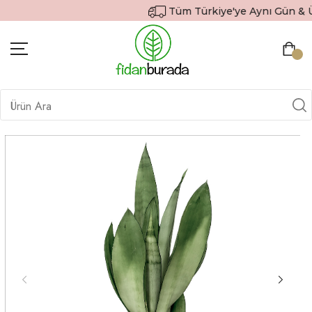
Tüm Türkiye'ye Aynı Gün & Ücr
BITKILER
İÇ MEKAN BITKILERI
DEKORATIF SAKSILI BITKILER
SAKSILAR
DIŞ MEKAN BITKILERI
HEDIYE GÖNDER
TOPRAK & GÜBRE
SIPARIŞ TAKIP