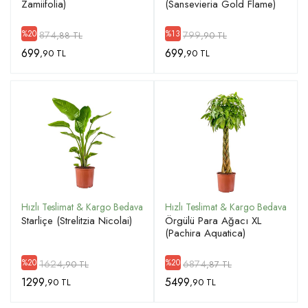
Zamiifolia)
(Sansevieria Gold Flame)
874
799
%20
%13
,88 TL
,90 TL
699
699
,90 TL
,90 TL
Starliçe (Strelitzia Nicolai)
Örgülü Para Ağacı XL
(Pachira Aquatica)
1624
6874
%20
%20
,90 TL
,87 TL
1299
5499
,90 TL
,90 TL