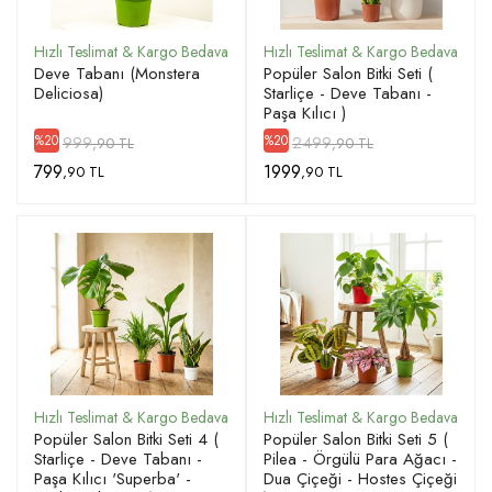
Deve Tabanı (Monstera
Popüler Salon Bitki Seti (
Deliciosa)
Starliçe - Deve Tabanı -
Paşa Kılıcı )
999
2499
%20
%20
,90 TL
,90 TL
799
1999
,90 TL
,90 TL
Popüler Salon Bitki Seti 4 (
Popüler Salon Bitki Seti 5 (
Starliçe - Deve Tabanı -
Pilea - Örgülü Para Ağacı -
Paşa Kılıcı 'Superba' -
Dua Çiçeği - Hostes Çiçeği