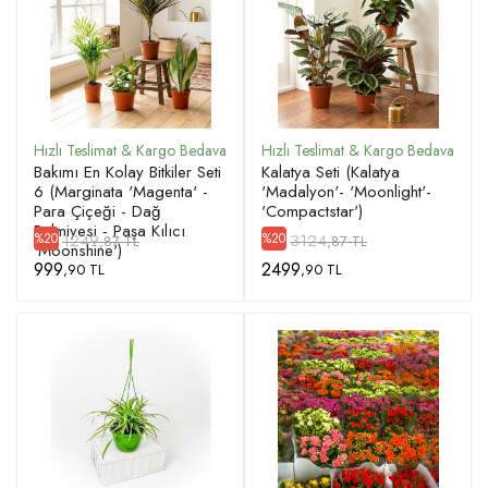
Bakımı En Kolay Bitkiler Seti
Kalatya Seti (Kalatya
6 (Marginata 'Magenta' -
'Madalyon'- 'Moonlight'-
Para Çiçeği - Dağ
'Compactstar')
Palmiyesi - Paşa Kılıcı
1249
3124
%20
%20
,87 TL
,87 TL
'Moonshine')
999
2499
,90 TL
,90 TL