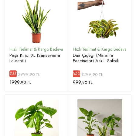
Paşa Kılıcı XL (Sansevieria
Dua Çiçeği (Maranta
Laurentii)
Fascinator) Askılı Saksılı
2999
1299
%33
%23
,90 TL
,90 TL
1999
999
,90 TL
,90 TL