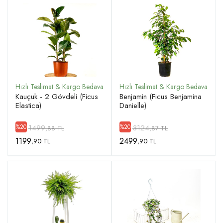
Kauçuk - 2 Gövdeli (Ficus
Benjamin (Ficus Benjamina
Elastica)
Danielle)
1499
3124
%20
%20
,88 TL
,87 TL
1199
2499
,90 TL
,90 TL