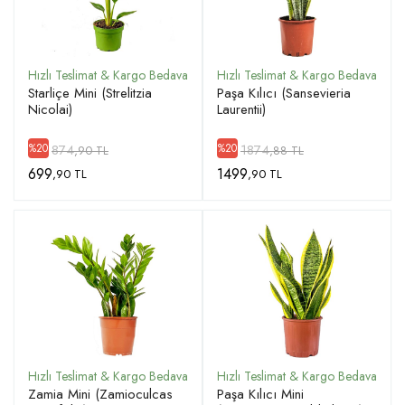
ÜYE GIRIŞ
Starliçe Mini (Strelitzia
Paşa Kılıcı (Sansevieria
Nicolai)
Laurentii)
874
1874
%20
%20
,90 TL
,88 TL
699
1499
,90 TL
,90 TL
Zamia Mini (Zamioculcas
Paşa Kılıcı Mini