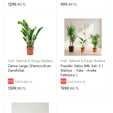
1299
999
,90 TL
,90 TL
Zamia Large (Zamioculcas
Popüler Salon Bitki Seti 3 (
Zamiifolia)
Starliçe - Yuka - Areka
Palmiyesi )
1999
2499
%20
%20
,88 TL
,90 TL
1599
1999
,90 TL
,90 TL