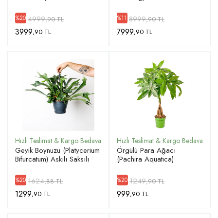
4999
8999
%20
%11
,90 TL
,90 TL
3999
7999
,90 TL
,90 TL
Geyik Boynuzu (Platycerium
Örgülü Para Ağacı
Bifurcatum) Askılı Saksılı
(Pachira Aquatica)
1624
1249
%20
%20
,88 TL
,90 TL
1299
999
,90 TL
,90 TL