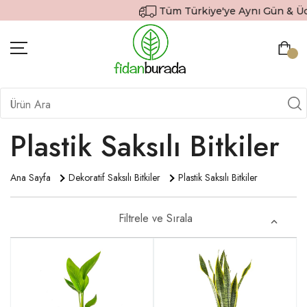
Tüm Türkiye'ye Aynı Gün & Ücretsiz Ka
BITKILER
İÇ MEKAN BITKILERI
Plastik Saksılı Bitkiler
DEKORATIF SAKSILI BITKILER
Ana Sayfa
Dekoratif Saksılı Bitkiler
Plastik Saksılı Bitkiler
SAKSILAR
DIŞ MEKAN BITKILERI
Filtrele ve Sırala
HEDIYE GÖNDER
TOPRAK & GÜBRE
SIPARIŞ TAKIP