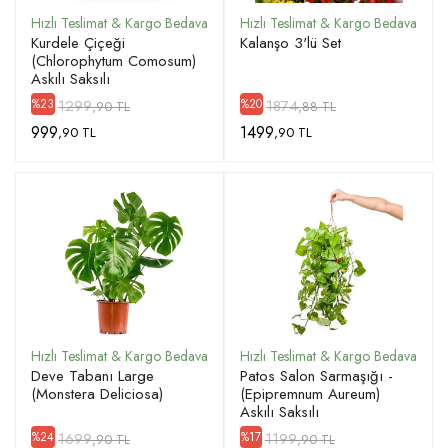
Kurdele Çiçeği
Kalanşo 3'lü Set
(Chlorophytum Comosum)
Askılı Saksılı
1299
1874
%23
%20
,90 TL
,88 TL
999
1499
,90 TL
,90 TL
Deve Tabanı Large
Patos Salon Sarmaşığı -
(Monstera Deliciosa)
(Epipremnum Aureum)
Askılı Saksılı
1699
1199
%24
%17
,90 TL
,90 TL