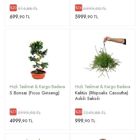
874
6999
%20
%14
,88 TL
,90 TL
699
5999
,90 TL
,90 TL
S Bonsai (Ficus Ginseng)
Kaktüs (Rhipsalis Cassutha)
Askılı Saksılı
5999
1249
%17
%20
,90 TL
,88 TL
4999
999
,90 TL
,90 TL