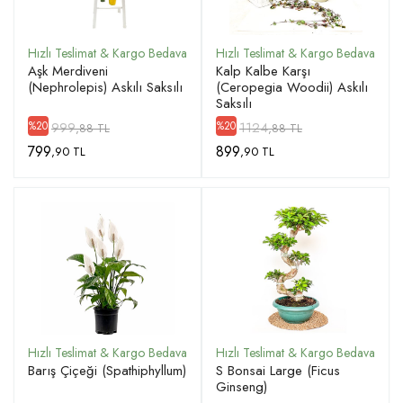
Aşk Merdiveni
Kalp Kalbe Karşı
(Nephrolepis) Askılı Saksılı
(Ceropegia Woodii) Askılı
Saksılı
999
1124
%20
%20
,88 TL
,88 TL
799
899
,90 TL
,90 TL
Barış Çiçeği (Spathiphyllum)
S Bonsai Large (Ficus
Ginseng)