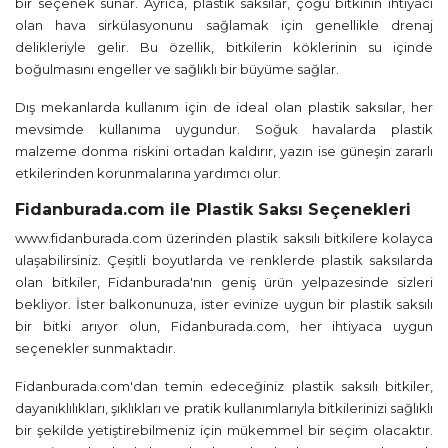
bir seçenek sunar. Ayrıca, plastik saksılar, çoğu bitkinin ihtiyacı
olan hava sirkülasyonunu sağlamak için genellikle drenaj
delikleriyle gelir. Bu özellik, bitkilerin köklerinin su içinde
boğulmasını engeller ve sağlıklı bir büyüme sağlar.
Dış mekanlarda kullanım için de ideal olan plastik saksılar, her
mevsimde kullanıma uygundur. Soğuk havalarda plastik
malzeme donma riskini ortadan kaldırır, yazın ise güneşin zararlı
etkilerinden korunmalarına yardımcı olur.
Fidanburada.com ile Plastik Saksı Seçenekleri
www.fidanburada.com
üzerinden plastik saksılı bitkilere kolayca
ulaşabilirsiniz. Çeşitli boyutlarda ve renklerde plastik saksılarda
olan bitkiler, Fidanburada'nın geniş ürün yelpazesinde sizleri
bekliyor. İster balkonunuza, ister evinize uygun bir plastik saksılı
bir bitki arıyor olun, Fidanburada.com, her ihtiyaca uygun
seçenekler sunmaktadır.
Fidanburada.com'dan temin edeceğiniz plastik saksılı bitkiler,
dayanıklılıkları, şıklıkları ve pratik kullanımlarıyla bitkilerinizi sağlıklı
bir şekilde yetiştirebilmeniz için mükemmel bir seçim olacaktır.