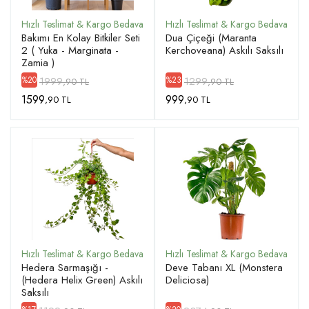
Bakımı En Kolay Bitkiler Seti
Dua Çiçeği (Maranta
2 ( Yuka - Marginata -
Kerchoveana) Askılı Saksılı
Zamia )
1999
1299
%20
%23
,90 TL
,90 TL
1599
999
,90 TL
,90 TL
Hedera Sarmaşığı -
Deve Tabanı XL (Monstera
(Hedera Helix Green) Askılı
Deliciosa)
Saksılı