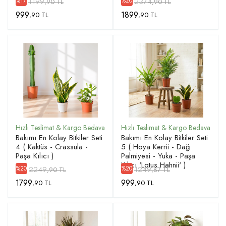
1199
2374
%17
%20
,90 TL
,90 TL
999
1899
,90 TL
,90 TL
Bakımı En Kolay Bitkiler Seti
Bakımı En Kolay Bitkiler Seti
4 ( Kaktüs - Crassula -
5 ( Hoya Kerrii - Dağ
Paşa Kılıcı )
Palmiyesi - Yuka - Paşa
Kılıcı 'Lotus Hahnii' )
2249
1249
%20
%20
,90 TL
,87 TL
1799
999
,90 TL
,90 TL