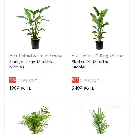
Starliçe Large (Strelitzia
Starliçe XL (Strelitzia
Nicolai)
Nicolai)
2499
3199
%20
%22
,90 TL
,90 TL
1999
2499
,90 TL
,90 TL