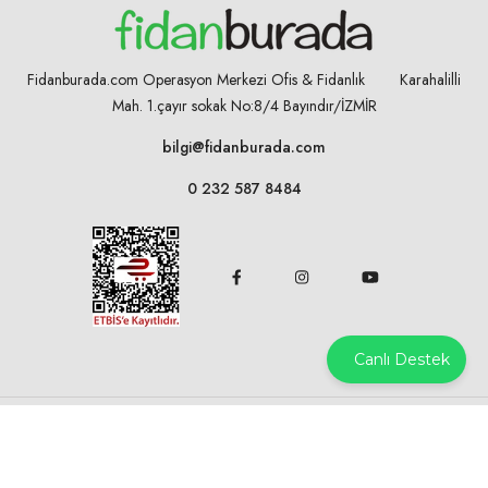
Fidanburada.com Operasyon Merkezi Ofis & Fidanlık Karahalilli
Mah. 1.çayır sokak No:8/4
Bayındır/İZMİR
bilgi@fidanburada.com
0 232 587 8484
Canlı Destek
©2025 Fidanburada.com
By IKOST