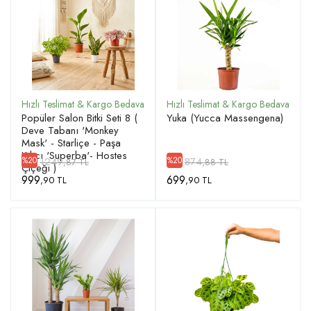
Popüler Salon Bitki Seti 8 (
Yuka (Yucca Massengena)
Deve Tabanı 'Monkey
Mask' - Starliçe - Paşa
Kılıcı 'Superba'- Hostes
1249
874
%20
%20
,87 TL
,88 TL
Çiçeği )
999
699
,90 TL
,90 TL