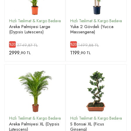
Areka Palmiyesi Large
Yuka 2 Gövdeli (Yucca
(Dypsis Lutescens)
Massengena)
3749
1499
%20
%20
,87 TL
,88 TL
2999
1199
,90 TL
,90 TL
Areka Palmiyesi XL (Dypsis
S Bonsai XL (Ficus
Lutescens)
Ginseng)