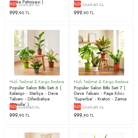
Areka Palmiyesi )
)
1249
1249
%20
%20
,87 TL
,87 TL
999
999
,90 TL
,90 TL
Popüler Salon Bitki Seti 6 (
Popüler Salon Bitki Seti 7 (
Kalanşo - Starliçe - Deve
Deve Tabanı - Paşa Kılıcı
Tabanı - Difenbahya
'Superba' - Kraton - Zamia
'Camilla' )
)
1249
1249
%20
%20
,87 TL
,87 TL
999
999
,90 TL
,90 TL