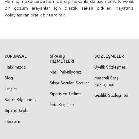
Hem iç mekanlarda hem de dış mekanlarda uzun ömürlü ve şık
bir çözüm arayanlar için plastik saksılı bitkiler, hayatınızı
kolaylaştıran pratik bir tercihtir.
KURUMSAL
SIPARIŞ
SÖZLEŞMELER
HIZMETLERI
Hakkımızda
Üyelik Sözleşmesi
Nasıl Paketliyoruz
Blog
Mesafeli Satış
Sıkça Sorulan Sorular
Sözleşmesi
İletişim
Sipariş ve Teslimat
Gizlilik Sözleşmesi
Banka Bilgilerimiz
İade Koşulları
Sipariş Takibi
Hesabım