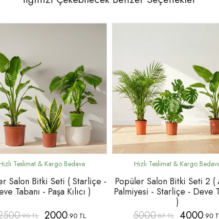
r Salon Bitki Seti ( Starliçe -
Popüler Salon Bitki Seti 2 (
ve Tabanı - Paşa Kılıcı )
Palmiyesi - Starliçe - Deve 
)
2500
2000
5000
4000
.90 TL
.90 TL
.87 TL
.90 T