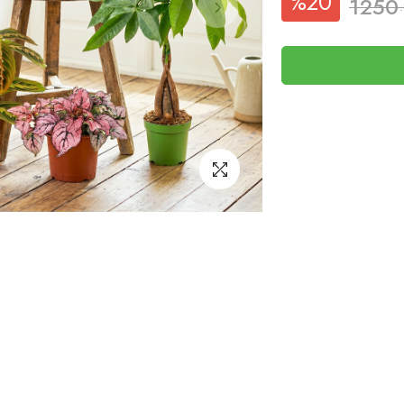
%20
1250