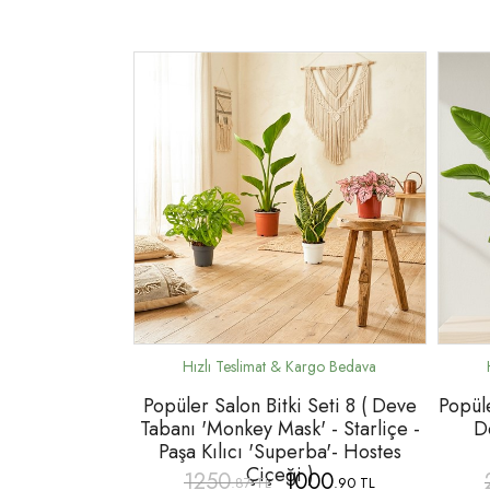
Popüler Salon Bitki Seti 8 ( Deve
Popüle
Tabanı 'Monkey Mask' - Starliçe -
De
Paşa Kılıcı 'Superba'- Hostes
Çiçeği )
1250
1000
.87 TL
.90 TL