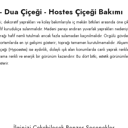
- Dua Çiçeği - Hostes Çiçeği Bakımı
dekoratif yaprakları ve kolay bakımlarıyla iç mekân bitkileri arasında öne çık
if kurudukça sulanmalıdır. Madeni parayı andıran yuvarlak yaprakları nedeniyle
rağı hafif nemli tutulmalı ancak fazla sulamadan kaçınılmalıdır. Örgülü gövdesi
 ortamlarda en iyi gelişimi gösterir; toprağı tamamen kurutulmamalıdır. Akşam
Çiçeği (Hypoestes) ise aydınlık, dolaylı ışık alan konumlarda canlı yaprak renkl
ama renkli ve enerjik bir görünüm kazandırır. Bu dört bitki, estetik görünümler
terir.
İlginizi Çekebilecek Benzer Seçenekler