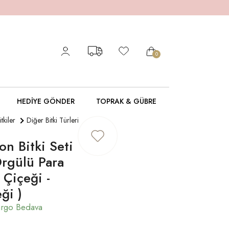
0
HEDIYE GÖNDER
TOPRAK & GÜBRE
itkiler
Diğer Bitki Türleri
on Bitki Seti
Örgülü Para
 Çiçeği -
ği )