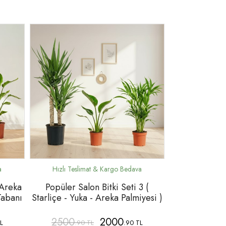
 Areka
Popüler Salon Bitki Seti 3 (
Tabanı
Starliçe - Yuka - Areka Palmiyesi )
2500
2000
L
.90 TL
.90 TL