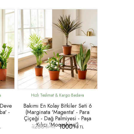
( Deve
Bakımı En Kolay Bitkiler Seti 6
ba' -
(Marginata 'Magenta' - Para
Çiçeği - Dağ Palmiyesi - Paşa
Kılıcı 'Moonshine')
1250
1000
L
.87 TL
.90 TL