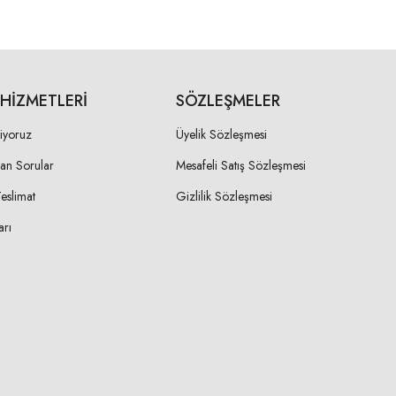
 HIZMETLERI
SÖZLEŞMELER
liyoruz
Üyelik Sözleşmesi
lan Sorular
Mesafeli Satış Sözleşmesi
Teslimat
Gizlilik Sözleşmesi
arı