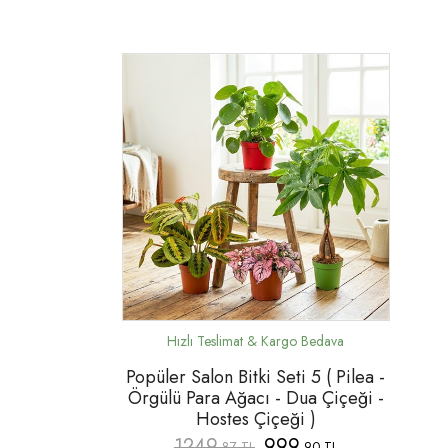
Popüler Salon Bitki Seti 5 ( Pilea -
Örgülü Para Ağacı - Dua Çiçeği -
Hostes Çiçeği )
1249
999
,87 TL
,90 TL