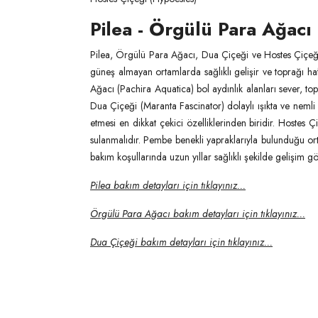
Pilea - Örgülü Para Ağacı 
Pilea, Örgülü Para Ağacı, Dua Çiçeği ve Hostes Çiçeği; 
güneş almayan ortamlarda sağlıklı gelişir ve toprağı haf
Ağacı (Pachira Aquatica) bol aydınlık alanları sever, top
Dua Çiçeği (Maranta Fascinator) dolaylı ışıkta ve nemli
etmesi en dikkat çekici özelliklerinden biridir. Hostes 
sulanmalıdır. Pembe benekli yapraklarıyla bulunduğu ort
bakım koşullarında uzun yıllar sağlıklı şekilde gelişim gös
Pilea bakım detayları için tıklayınız...
Örgülü Para Ağacı bakım detayları için tıklayınız...
Dua Çiçeği bakım detayları için tıklayınız...