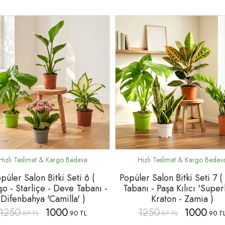
püler Salon Bitki Seti 6 (
Popüler Salon Bitki Seti 7 
şo - Starliçe - Deve Tabanı -
Tabanı - Paşa Kılıcı 'Super
Difenbahya 'Camilla' )
Kraton - Zamia )
1250
1000
1250
1000
.87 TL
.90 TL
.87 TL
.90 T