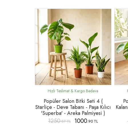
Popüler Salon Bitki Seti 4 (
Po
Starliçe - Deve Tabanı - Paşa Kılıcı
Kalan
'Superba' - Areka Palmiyesi )
1250
1000
.87 TL
.90 TL