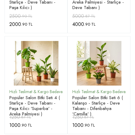
Starliçe - Deve Tabanı -
Areka Palmiyesi - Starliçe -
Paşa Kılıcı )
Deve Tabanı )
2500
5000
.90 TL
.87 TL
2000
4000
.90 TL
.90 TL
Popüler Salon Bitki Seti 4 (
Popüler Salon Bitki Seti 6 (
Starliçe - Deve Tabanı -
Kalanşo - Starliçe - Deve
Paşa Kılıcı 'Superba' -
Tabanı - Difenbahya
Areka Palmiyesi )
'Camilla' )
1250
1250
.87 TL
.87 TL
1000
1000
.90 TL
.90 TL