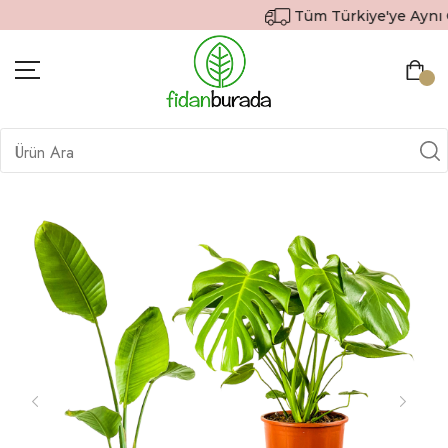
Tüm Türkiye'ye Aynı Gü
BITKILER
İÇ MEKAN BITKILERI
DEKORATIF SAKSILI BITKILER
SAKSILAR
DIŞ MEKAN BITKILERI
HEDIYE GÖNDER
TOPRAK & GÜBRE
SIPARIŞ TAKIP