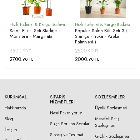
Salon Bitkisi Seti Starliçe -
Popüler Salon Bitki Seti 3 (
Monstera - Marginata
Starliçe - Yuka - Areka
Palmiyesi )
3500
2500
.90 TL
.90 TL
2700
2000
.90 TL
.90 TL
KURUMSAL
SIPARIŞ
SÖZLEŞMELER
HIZMETLERI
Hakkımızda
Üyelik Sözleşmesi
Nasıl Paketliyoruz
Blog
Mesafeli Satış
Sıkça Sorulan Sorular
Sözleşmesi
İletişim
Sipariş ve Teslimat
Gizlilik Sözleşmesi