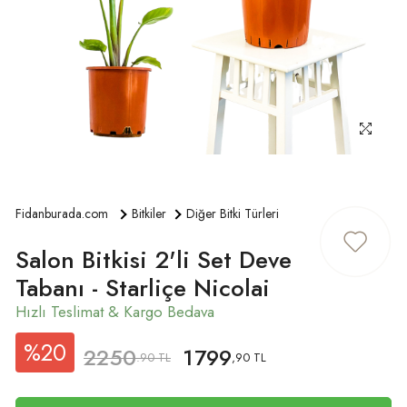
ÜYE GIRIŞ
Fidanburada.com
Bitkiler
Diğer Bitki Türleri
Salon Bitkisi 2'li Set Deve
Tabanı - Starliçe Nicolai
%20
2250
1799
.90 TL
,90 TL