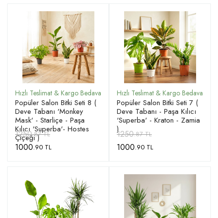
Popüler Salon Bitki Seti 8 (
Popüler Salon Bitki Seti 7 (
Deve Tabanı 'Monkey
Deve Tabanı - Paşa Kılıcı
Mask' - Starliçe - Paşa
'Superba' - Kraton - Zamia
Kılıcı 'Superba'- Hostes
)
1250
1250
.87 TL
.87 TL
Çiçeği )
1000
1000
.90 TL
.90 TL