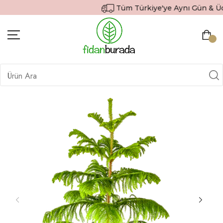
Tüm Türkiye'ye Aynı Gün & Ücre
BITKILER
İÇ MEKAN BITKILERI
DEKORATIF SAKSILI BITKILER
SAKSILAR
DIŞ MEKAN BITKILERI
HEDIYE GÖNDER
TOPRAK & GÜBRE
SIPARIŞ TAKIP