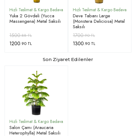
Yuka 2 Gövdeli (Yucca
Deve Tabanı Large
Massengena) Metal Saksılı
(Monstera Deliciosa) Metal
Saksılı
1500
1700
.88 TL
.90 TL
1200
1300
.90 TL
.90 TL
Son Ziyaret Edilenler
Salon Çamı (Araucaria
Heterophylla) Metal Saksılı