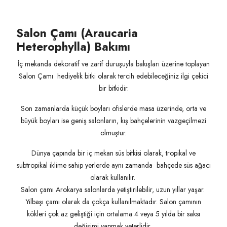
Salon Çamı (Araucaria
Heterophylla) Bakımı
İç mekanda dekoratif ve zarif duruşuyla bakışları üzerine toplayan
Salon Çamı hediyelik bitki olarak tercih edebileceğiniz ilgi çekici
bir bitkidir.
Son zamanlarda küçük boyları ofislerde masa üzerinde, orta ve
büyük boyları ise geniş salonların, kış bahçelerinin vazgeçilmezi
olmuştur.
Dünya çapında bir iç mekan süs bitkisi olarak, tropikal ve
subtropikal iklime sahip yerlerde aynı zamanda bahçede süs ağacı
olarak kullanılır.
Salon çamı Arokarya salonlarda yetiştirilebilir, uzun yıllar yaşar.
Yılbaşı çamı olarak da çokça kullanılmaktadır. Salon çamının
kökleri çok az geliştiği için ortalama 4 veya 5 yılda bir saksı
değişimi yapmak yeterlidir.