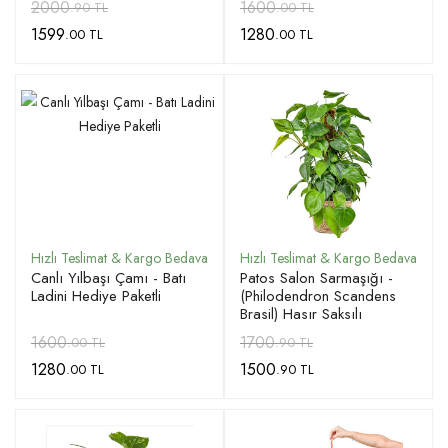
2000
1600
.90 TL
.00 TL
1599
1280
.00 TL
.00 TL
Canlı Yılbaşı Çamı - Batı
Patos Salon Sarmaşığı -
Ladini Hediye Paketli
(Philodendron Scandens
Brasil) Hasır Saksılı
1600
1700
.00 TL
.90 TL
1280
1500
.00 TL
.90 TL