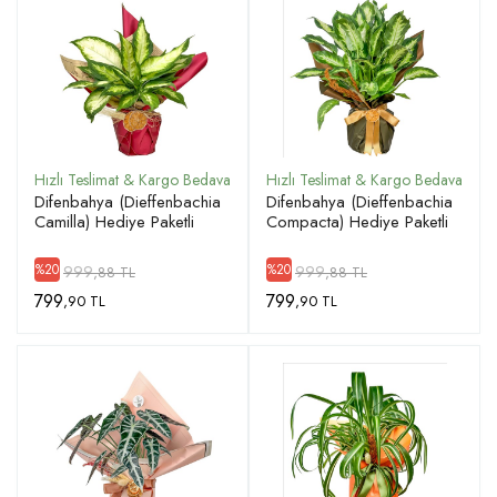
Difenbahya (Dieffenbachia
Difenbahya (Dieffenbachia
Camilla) Hediye Paketli
Compacta) Hediye Paketli
999
999
%20
%20
,88 TL
,88 TL
799
799
,90 TL
,90 TL