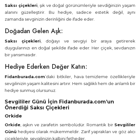
Saksı çiçekleri
, şık ve doğal görünümleriyle sevdiğinizin yaşam
alanını güzelleştirir. Bu hediye, sadece estetik değil, aynı
zamanda sevginizin derinliğini de ifade eder.
Doğadan Gelen Aşk:
Saksı çiçekleri
, doğayı ve sevgiyi bir araya getirerek
duygularınızı en doğal şekilde ifade eder. Her çiçek, sevdanızın
bir yansımasıdır.
Hediye Ederken Değer Katın:
Fidanburada.com
’daki bitkiler, hava temizleme özellikleriyle
sevgilinizin yaşam kalitesini artırır. Hem sağlıklı hem de anlamlı bir
hediye sunmuş olursunuz.
Sevgililer Günü İçin Fidanburada.com’un
Önerdiği Saksı Çiçekleri
Orkide
Orkide
, aşkın ve zarafetin sembolüdür. Romantik bir
Sevgililer
Günü
hediyesi olarak mükemmeldir. Zarif yaprakları ve göz alıcı
çiçekleriyle, sevgilinizin kalbini fetheder.