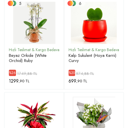
5
6
Beyaz Orkide (White
Kalp Sukulent (Hoya Kerrii)
Orchid) Ruby
Curvy
1749
874
%26
%20
,88 TL
,88 TL
1299
699
,90 TL
,90 TL