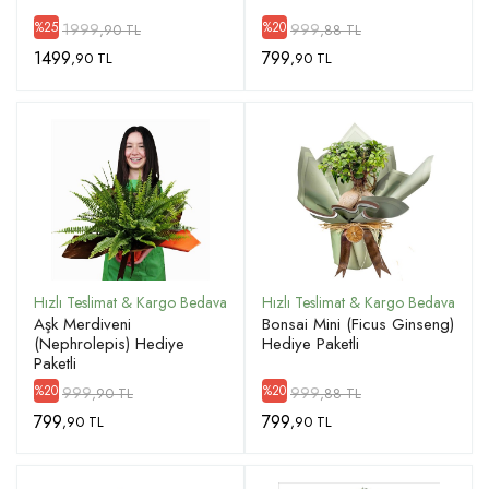
1999
999
%25
%20
,90 TL
,88 TL
1499
799
,90 TL
,90 TL
Aşk Merdiveni
Bonsai Mini (Ficus Ginseng)
(Nephrolepis) Hediye
Hediye Paketli
Paketli
999
999
%20
%20
,90 TL
,88 TL
799
799
,90 TL
,90 TL