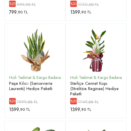
999
1750
%20
%20
,90 TL
,00 TL
799
1399
,90 TL
,90 TL
Paşa Kılıcı (Sansevieria
Starliçe Cennet Kuşu
Laurentii) Hediye Paketli
(Strelitzia Reginae) Hediye
Paketli
1999
1749
%20
%20
,88 TL
,88 TL
1599
1399
,90 TL
,90 TL