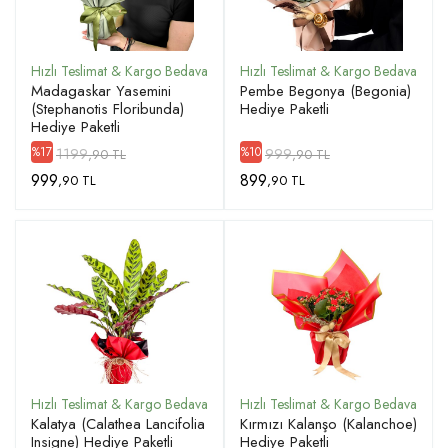
Madagaskar Yasemini
Pembe Begonya (Begonia)
(Stephanotis Floribunda)
Hediye Paketli
Hediye Paketli
1199
999
%17
%10
,90 TL
,90 TL
999
899
,90 TL
,90 TL
Kalatya (Calathea Lancifolia
Kırmızı Kalanşo (Kalanchoe)
Insigne) Hediye Paketli
Hediye Paketli