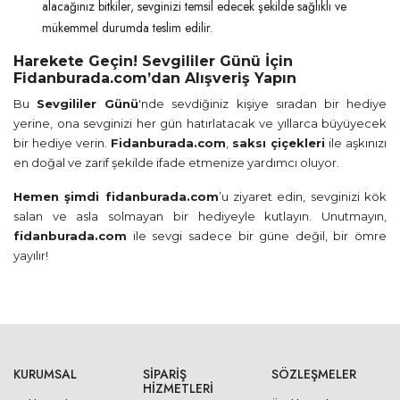
alacağınız bitkiler, sevginizi temsil edecek şekilde sağlıklı ve
mükemmel durumda teslim edilir.
Harekete Geçin! Sevgililer Günü İçin
Fidanburada.com’dan Alışveriş Yapın
Bu
Sevgililer Günü
'nde sevdiğiniz kişiye sıradan bir hediye
yerine, ona sevginizi her gün hatırlatacak ve yıllarca büyüyecek
bir hediye verin.
Fidanburada.com
,
saksı çiçekleri
ile aşkınızı
en doğal ve zarif şekilde ifade etmenize yardımcı oluyor.
Hemen şimdi fidanburada.com
’u ziyaret edin, sevginizi kök
salan ve asla solmayan bir hediyeyle kutlayın. Unutmayın,
fidanburada.com
ile sevgi sadece bir güne değil, bir ömre
yayılır!
KURUMSAL
SIPARIŞ
SÖZLEŞMELER
HIZMETLERI