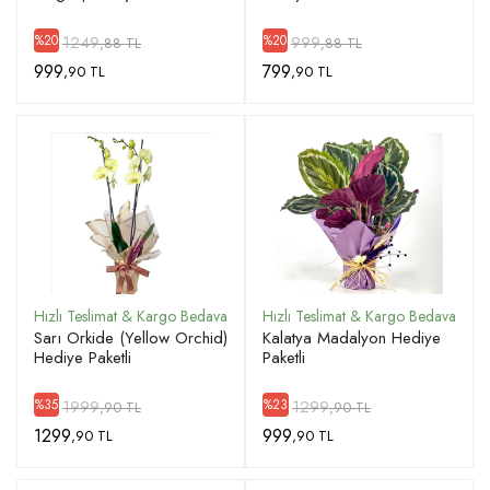
1249
999
%20
%20
,88 TL
,88 TL
999
799
,90 TL
,90 TL
Sarı Orkide (Yellow Orchid)
Kalatya Madalyon Hediye
Hediye Paketli
Paketli
1999
1299
%35
%23
,90 TL
,90 TL
1299
999
,90 TL
,90 TL