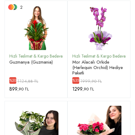
2
Guzmanya (Guzmania)
Mor Alacalı Orkide
(Harlequin Orchid) Hediye
Paketli
1124
1999
%20
%35
,88 TL
,90 TL
899
1299
,90 TL
,90 TL