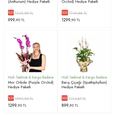
(Anthurium) Hediye Paketli
Orchid) Hediye Paketli
1249
1749
%20
%26
,90 TL
,88 TL
999
1299
,90 TL
,90 TL
Mor Orkide (Purple Orchid)
Barış Çiçeği (Spathiphyllum)
Hediye Paketli
Hediye Paketli
1999
1124
%35
%20
,90 TL
,87 TL
1299
899
,90 TL
,90 TL