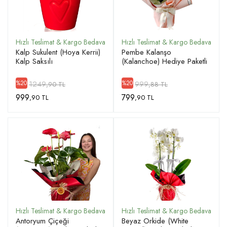
ÜYE GIRIŞ
Kalp Sukulent (Hoya Kerrii)
Pembe Kalanşo
Kalp Saksılı
(Kalanchoe) Hediye Paketli
1249
999
%20
%20
,90 TL
,88 TL
999
799
,90 TL
,90 TL
Antoryum Çiçeği
Beyaz Orkide (White