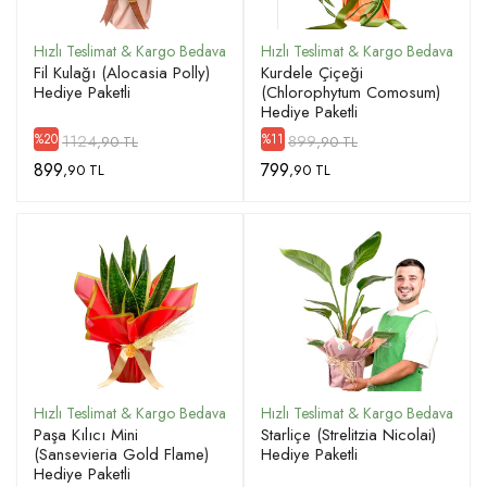
Fil Kulağı (Alocasia Polly)
Kurdele Çiçeği
Hediye Paketli
(Chlorophytum Comosum)
Hediye Paketli
1124
899
%20
%11
,90 TL
,90 TL
899
799
,90 TL
,90 TL
Paşa Kılıcı Mini
Starliçe (Strelitzia Nicolai)
(Sansevieria Gold Flame)
Hediye Paketli
Hediye Paketli