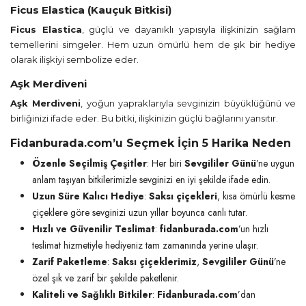
Ficus Elastica (Kauçuk Bitkisi)
Ficus Elastica
, güçlü ve dayanıklı yapısıyla ilişkinizin sağlam
temellerini simgeler. Hem uzun ömürlü hem de şık bir hediye
olarak ilişkiyi sembolize eder.
Aşk Merdiveni
Aşk Merdiveni
, yoğun yapraklarıyla sevginizin büyüklüğünü ve
birliğinizi ifade eder. Bu bitki, ilişkinizin güçlü bağlarını yansıtır.
Fidanburada.com’u Seçmek İçin 5 Harika Neden
Özenle Seçilmiş Çeşitler
: Her biri
Sevgililer Günü
’ne uygun
anlam taşıyan bitkilerimizle sevginizi en iyi şekilde ifade edin.
Uzun Süre Kalıcı Hediye
:
Saksı çiçekleri
, kısa ömürlü kesme
çiçeklere göre sevginizi uzun yıllar boyunca canlı tutar.
Hızlı ve Güvenilir Teslimat
:
fidanburada.com
’un hızlı
teslimat hizmetiyle hediyeniz tam zamanında yerine ulaşır.
Zarif Paketleme
:
Saksı çiçeklerimiz
,
Sevgililer Günü
’ne
özel şık ve zarif bir şekilde paketlenir.
Kaliteli ve Sağlıklı Bitkiler
:
Fidanburada.com
’dan