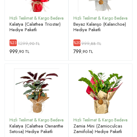
Kalatya (Calathea Triostar)
Beyaz Kalanşo (Kalanchoe)
Hediye Paketli
Hediye Paketli
1299
999
%23
%20
,90 TL
,88 TL
999
799
,90 TL
,90 TL
Kalatya (Calathea Ctenanthe
Zamia Mini (Zamioculcas
Setosa) Hediye Paketli
Zamiifolia) Hediye Paketli