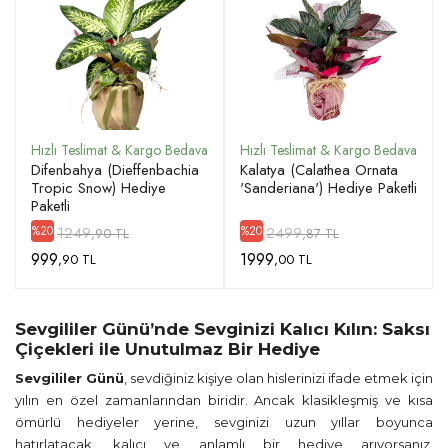
Difenbahya (Dieffenbachia
Kalatya (Calathea Ornata
Tropic Snow) Hediye
'Sanderiana') Hediye Paketli
Paketli
1249
2499
%20
%20
,90 TL
,87 TL
999
1999
,90 TL
,00 TL
Sevgililer Günü’nde Sevginizi Kalıcı Kılın: Saksı
Çiçekleri ile Unutulmaz Bir Hediye
Sevgililer Günü
, sevdiğiniz kişiye olan hislerinizi ifade etmek için
yılın en özel zamanlarından biridir. Ancak klasikleşmiş ve kısa
ömürlü hediyeler yerine, sevginizi uzun yıllar boyunca
hatırlatacak, kalıcı ve anlamlı bir hediye arıyorsanız,