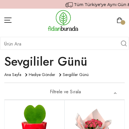
Tüm Türkiye'ye Aynı Gün & Ücre
BITKILER
İÇ MEKAN BITKILERI
Sevgililer Günü
DEKORATIF SAKSILI BITKILER
Ana Sayfa
Hediye Gönder
Sevgililer Günü
SAKSILAR
DIŞ MEKAN BITKILERI
Filtrele ve Sırala
HEDIYE GÖNDER
TOPRAK & GÜBRE
SIPARIŞ TAKIP