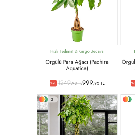
Örgülü Para Ağacı (Pachira
Örgül
Aquatica)
1249
999
,90 TL
,90 TL
%20
%
3