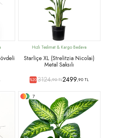
övdeli
Starliçe XL (Strelitzia Nicolai)
Metal Saksılı
3124
2499
L
,90 TL
,90 TL
%20
7