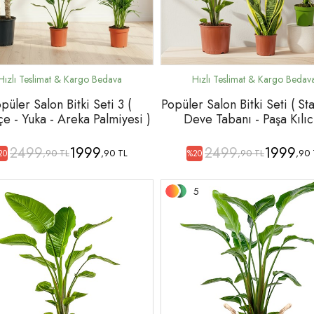
püler Salon Bitki Seti 3 (
Popüler Salon Bitki Seti ( Sta
içe - Yuka - Areka Palmiyesi )
Deve Tabanı - Paşa Kılıc
2499
1999
2499
1999
,90 TL
,90 TL
,90 TL
,90 
20
%20
5