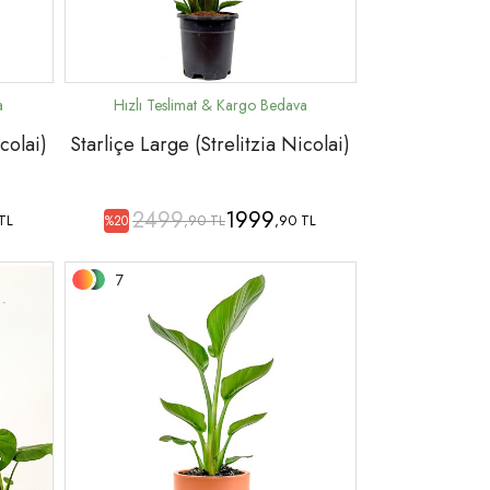
colai)
Starliçe Large (Strelitzia Nicolai)
2499
1999
TL
,90 TL
,90 TL
%20
7