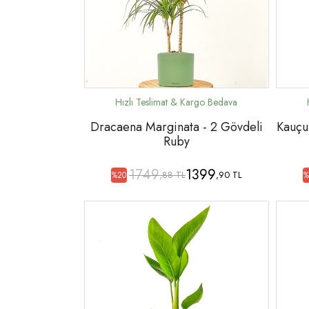
Dracaena Marginata - 2 Gövdeli
Kauçuk
Ruby
1749
1399
,88 TL
,90 TL
%20
%