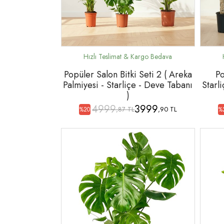
Popüler Salon Bitki Seti 2 ( Areka
Po
Palmiyesi - Starliçe - Deve Tabanı
Starl
)
4999
3999
,87 TL
,90 TL
%20
%