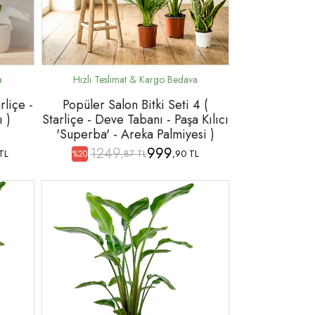
rliçe -
Popüler Salon Bitki Seti 4 (
ı )
Starliçe - Deve Tabanı - Paşa Kılıcı
'Superba' - Areka Palmiyesi )
1249
999
TL
,87 TL
,90 TL
%20