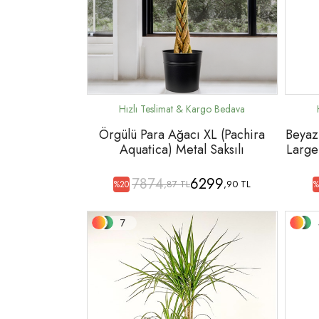
Örgülü Para Ağacı XL (Pachira
Beyaz 
Aquatica) Metal Saksılı
Large
7874
6299
,87 TL
,90 TL
%20
%
7