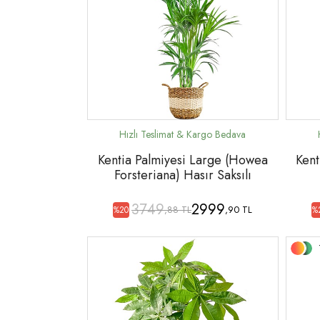
Kentia Palmiyesi Large (Howea
Kent
Forsteriana) Hasır Saksılı
3749
2999
,88 TL
,90 TL
%20
%