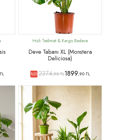
sis
Deve Tabanı XL (Monstera
Deliciosa)
2374
1899
 TL
,90 TL
,90 TL
%20