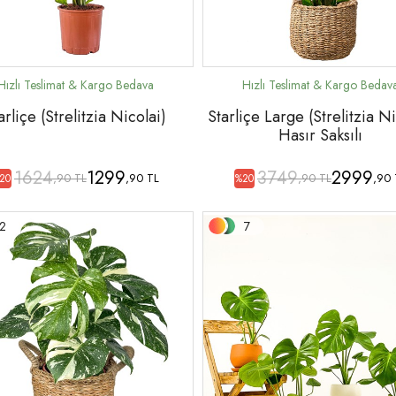
arliçe (Strelitzia Nicolai)
Starliçe Large (Strelitzia Ni
Hasır Saksılı
1624
1299
3749
2999
,90 TL
,90 TL
,90 TL
,90 
20
%20
2
7