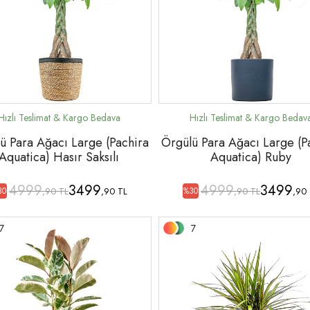
ü Para Ağacı Large (Pachira
Örgülü Para Ağacı Large (P
Aquatica) Hasır Saksılı
Aquatica) Ruby
4999
3499
4999
3499
,90 TL
,90 TL
,90 TL
,90
30
%30
7
7