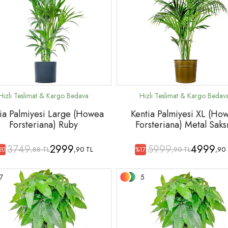
ia Palmiyesi Large (Howea
Kentia Palmiyesi XL (Ho
Forsteriana) Ruby
Forsteriana) Metal Saksı
3749
2999
5999
4999
,88 TL
,90 TL
,90 TL
,90
20
%17
7
5