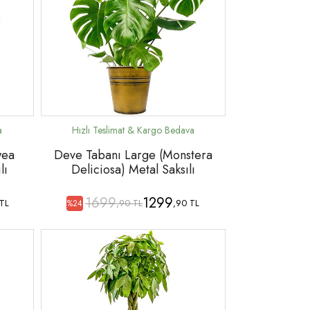
wea
Deve Tabanı Large (Monstera
lı
Deliciosa) Metal Saksılı
1699
1299
 TL
,90 TL
,90 TL
%24