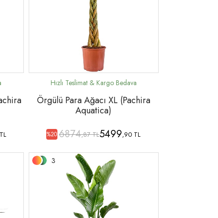
achira
Örgülü Para Ağacı XL (Pachira
Aquatica)
6874
5499
 TL
,87 TL
,90 TL
%20
3