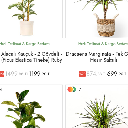
Alacalı Kauçuk - 2 Gövdeli -
Dracaena Marginata - Tek G
 (Ficus Elastica Tineke) Ruby
Hasır Saksılı
1499
1199
874
699
,88 TL
,90 TL
,88 TL
,90 T
20
%20
4
7