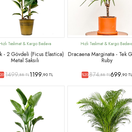
 - 2 Gövdeli (Ficus Elastica)
Dracaena Marginata - Tek G
Metal Saksılı
Ruby
1499
1199
874
699
,88 TL
,90 TL
,88 TL
,90 T
20
%20