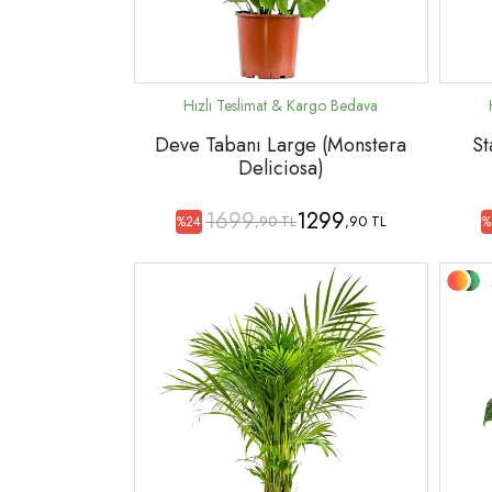
Deve Tabanı Large (Monstera
St
Deliciosa)
1699
1299
,90 TL
,90 TL
%24
%