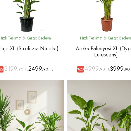
liçe XL (Strelitzia Nicolai)
Areka Palmiyesi XL (Dyp
Lutescens)
3199
2499
4999
3999
,90 TL
,90 TL
,90 TL
,90
22
%20