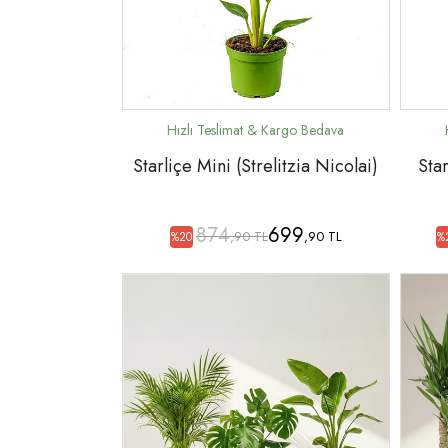
Starliçe Mini (Strelitzia Nicolai)
Star
874
699
,90 TL
,90 TL
%20
%