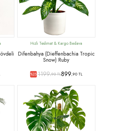
övdeli
Difenbahya (Dieffenbachia Tropic
Snow) Ruby
1199
899
L
,90 TL
,90 TL
%25