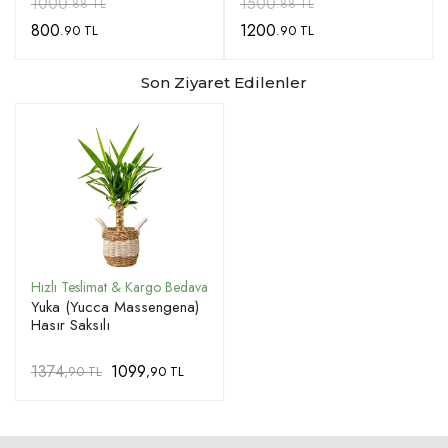
1000
1500
.88 TL
.88 TL
800
1200
.90 TL
.90 TL
Son Ziyaret Edilenler
Yuka (Yucca Massengena)
Hasır Saksılı
1374
1099
,90 TL
,90 TL