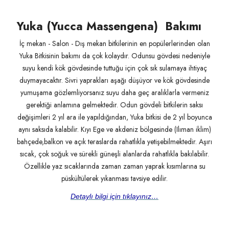
Yuka (Yucca Massengena) Bakımı
İç mekan - Salon - Dış mekan bitkilerinin en popülerlerinden olan
Yuka Bitkisinin bakımı da çok kolaydır. Odunsu gövdesi nedeniyle
suyu kendi kök gövdesinde tuttuğu için çok sık sulamaya ihtiyaç
duymayacaktır. Sivri yaprakları aşağı düşüyor ve kök gövdesinde
yumuşama gözlemliyorsanız suyu daha geç aralıklarla vermeniz
gerektiği anlamına gelmektedir. Odun gövdeli bitkilerin saksı
değişimleri 2 yıl ara ile yapıldığından, Yuka bitkisi de 2 yıl boyunca
aynı saksıda kalabilir. Kıyı Ege ve akdeniz bölgesinde (Ilıman iklim)
bahçede,balkon ve açık teraslarda rahatlıkla yetişebilmektedir. Aşırı
sıcak, çok soğuk ve sürekli güneşli alanlarda rahatlıkla bakılabilir.
Özellikle yaz sıcaklarında zaman zaman yaprak kısımlarına su
püskültülerek yıkanması tavsiye edilir.
Detaylı bilgi için tıklayınız…