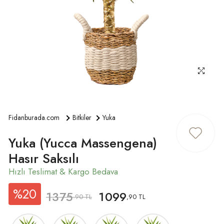
ÜYE GIRIŞ
Fidanburada.com
Bitkiler
Yuka
Yuka (Yucca Massengena)
Hasır Saksılı
%20
1375
1099
.90 TL
,90 TL