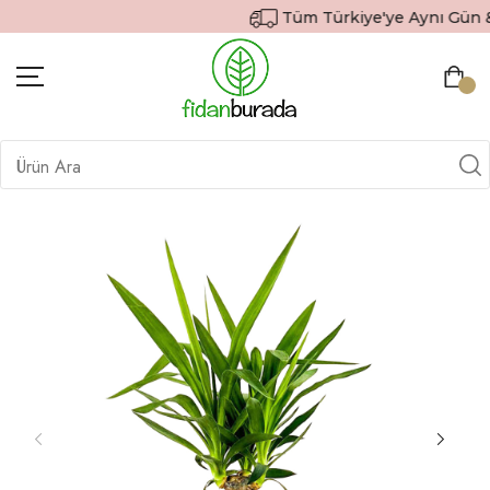
Tüm Türkiye'ye Aynı Gün & Ü
BITKILER
İÇ MEKAN BITKILERI
DEKORATIF SAKSILI BITKILER
SAKSILAR
DIŞ MEKAN BITKILERI
HEDIYE GÖNDER
TOPRAK & GÜBRE
SIPARIŞ TAKIP