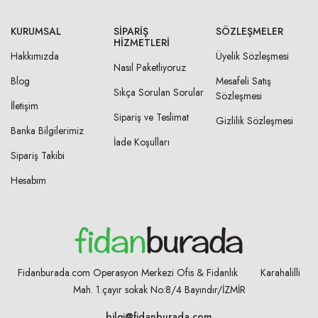
KURUMSAL
SIPARIŞ
SÖZLEŞMELER
HIZMETLERI
Hakkımızda
Üyelik Sözleşmesi
Nasıl Paketliyoruz
Blog
Mesafeli Satış
Sıkça Sorulan Sorular
Sözleşmesi
İletişim
Sipariş ve Teslimat
Gizlilik Sözleşmesi
Banka Bilgilerimiz
İade Koşulları
Sipariş Takibi
Hesabım
Fidanburada.com Operasyon Merkezi Ofis & Fidanlık Karahalilli
Mah. 1.çayır sokak No:8/4
Bayındır/İZMİR
bilgi@fidanburada.com