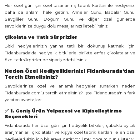
Her özel gün için özel tasarlanmış tebrik kartları ile hediyenizi
daha da anlamlı hale getirin. Anneler Günü, Babalar Günü,
Sevgililer Günü, Doğum Günü ve diğer özel günlerde
sevdiklerinize duygu dolu mesajlarınızı iletebilirsiniz.
Çikolata ve Tatlı Sürprizler
Bitki hediyelerinizin yanına tatlı bir dokunuş katmak için,
Fidanburada'da hediyelik bitkilerle birlikte enfes çikolatalar ve
özel tatlı sürprizler de sipariş edebilirsiniz.
Neden Özel Hediyeliklerinizi Fidanburada'dan
Tercih Etmelisiniz?
Sevdiklerinize özel ve anlamlı hediyeler sunarken neden
Fidanburada.com’u tercih etmelisiniz? İşte Fidanburada'nın fark
yaratan avantajları:
✅ 1. Geniş Ürün Yelpazesi ve Kişiselleştirme
Seçenekleri
Fidanburada her özel gün için hediyelik bitkiler, çubuklu ayıcık
aranjmanları, çikolatalar ve kişiye özel tebrik kartları ile en özel
hediyeleri sizin için bir araya getiriyor. İster doğum günü, ister yıl