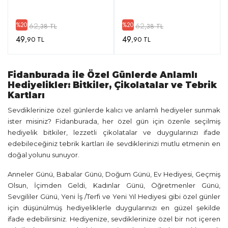
62
62
%20
%20
,38 TL
,38 TL
49
49
,90 TL
,90 TL
Fidanburada ile Özel Günlerde Anlamlı
Hediyelikler: Bitkiler, Çikolatalar ve Tebrik
Kartları
Sevdiklerinize özel günlerde kalıcı ve anlamlı hediyeler sunmak
ister misiniz? Fidanburada, her özel gün için özenle seçilmiş
hediyelik bitkiler, lezzetli çikolatalar ve duygularınızı ifade
edebileceğiniz tebrik kartları ile sevdiklerinizi mutlu etmenin en
doğal yolunu sunuyor.
Anneler Günü, Babalar Günü, Doğum Günü, Ev Hediyesi, Geçmiş
Olsun, İçimden Geldi, Kadınlar Günü, Öğretmenler Günü,
Sevgililer Günü, Yeni İş /Terfi ve Yeni Yıl Hediyesi gibi özel günler
için düşünülmüş hediyeliklerle duygularınızı en güzel şekilde
ifade edebilirsiniz. Hediyenize, sevdiklerinize özel bir not içeren