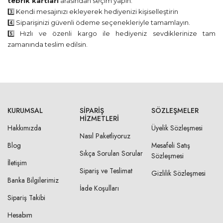
tebrik kartları
arasından seçim yapın.
3️⃣ Kendi mesajınızı ekleyerek hediyenizi kişiselleştirin
4️⃣ Siparişinizi güvenli ödeme seçenekleriyle tamamlayın.
5️⃣ Hızlı ve özenli kargo ile hediyeniz sevdiklerinize tam
zamanında teslim edilsin.
KURUMSAL
SIPARIŞ
SÖZLEŞMELER
HIZMETLERI
Hakkımızda
Üyelik Sözleşmesi
Nasıl Paketliyoruz
Blog
Mesafeli Satış
Sıkça Sorulan Sorular
Sözleşmesi
İletişim
Sipariş ve Teslimat
Gizlilik Sözleşmesi
Banka Bilgilerimiz
İade Koşulları
Sipariş Takibi
Hesabım