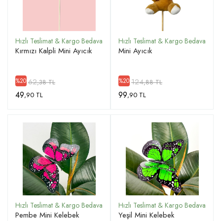
ÜYE GIRIŞ
Kırmızı Kalpli Mini Ayıcık
Mini Ayıcık
62
124
%20
%20
,38 TL
,88 TL
49
99
,90 TL
,90 TL
Pembe Mini Kelebek
Yeşil Mini Kelebek