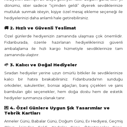
dönümü, ister sadece “içimden geldi” diyerek sevdiklerinize
mutluluk sunmak isteyin, kişiye özel mesaj ekleme seçeneği ile
hediyelerinizi daha anlamlı hale getirebilirsiniz.
🚚 2. Hızlı ve Güvenli Teslimat
Özel günlerde hediyenizin zamanında ulaşması çok önemlidir.
Fidanburada, özenle hazırlanan hediyeliklerinizi güvenli
ambalajlama ile hızlı kargo hizmetiyle sevdiklerinize tam
zamanında ulaştırır.
🌱 3. Kalıcı ve Doğal Hediyeler
Sıradan hediyeler yerine uzun ömürlü bitkiler ile sevdiklerinize
kalıcı bir hatıra bırakabilirsiniz. Fidanburada'nın sunduğu
orkideler, sukulentler, bonsai ağaçları, barış çiçekleri ve şans
bambuları gibi seçenekler, hem doğa dostu hem de estetik
hediyeler sunmanıza olanak tanır.
💌 4. Özel Günlere Uygun Şık Tasarımlar ve
Tebrik Kartları
Anneler Günü, Babalar Günü, Doğum Günü, Ev Hediyesi, Geçmiş