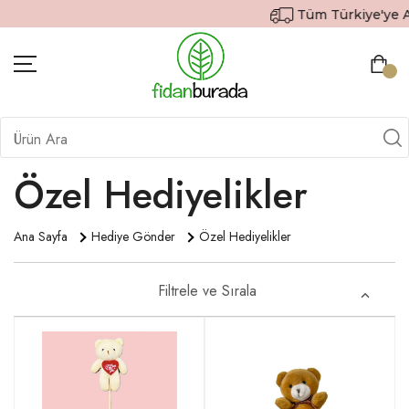
Tüm Türkiye'ye Ayn
BITKILER
İÇ MEKAN BITKILERI
Özel Hediyelikler
DEKORATIF SAKSILI BITKILER
Ana Sayfa
Hediye Gönder
Özel Hediyelikler
SAKSILAR
DIŞ MEKAN BITKILERI
Filtrele ve Sırala
HEDIYE GÖNDER
TOPRAK & GÜBRE
SIPARIŞ TAKIP